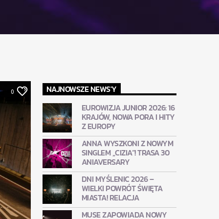
NAJNOWSZE NEWS'Y
0
EUROWIZJA JUNIOR 2026: 16
KRAJÓW, NOWA PORA I HITY
Z EUROPY
ANNA WYSZKONI Z NOWYM
SINGLEM „CIZIA”! TRASA 30
ANIAVERSARY
DNI MYŚLENIC 2026 –
WIELKI POWRÓT ŚWIĘTA
MIASTA! RELACJA
MUSE ZAPOWIADA NOWY