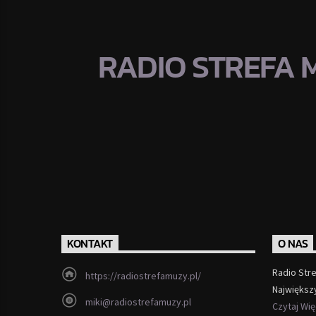
RADIO STREFA 
KONTAKT
O NAS
Radio Str
https://radiostrefamuzy.pl/
Największ
miki@radiostrefamuzy.pl
Czytaj Wi