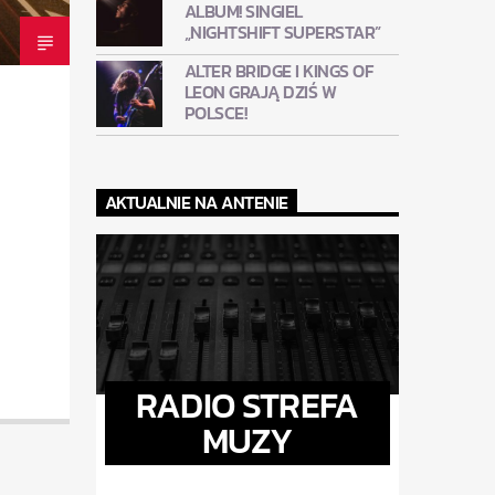
ALBUM! SINGIEL
„NIGHTSHIFT SUPERSTAR”
ALTER BRIDGE I KINGS OF
LEON GRAJĄ DZIŚ W
POLSCE!
AKTUALNIE NA ANTENIE
RADIO STREFA
MUZY