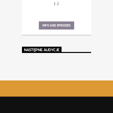
[...]
INFO AND EPISODES
NASTĘPNE AUDYCJE