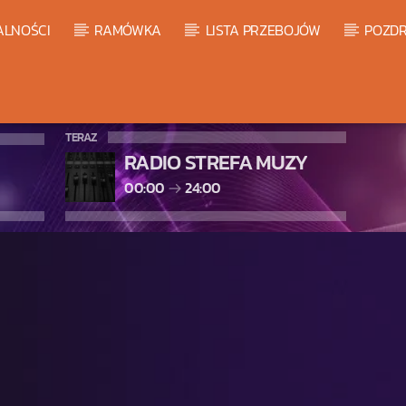
ALNOŚCI
RAMÓWKA
LISTA PRZEBOJÓW
POZDR
TERAZ
RADIO STREFA MUZY
00:00
24:00