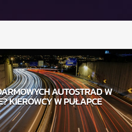
 DARMOWYCH AUTOSTRAD W
E? KIEROWCY W PUŁAPCE