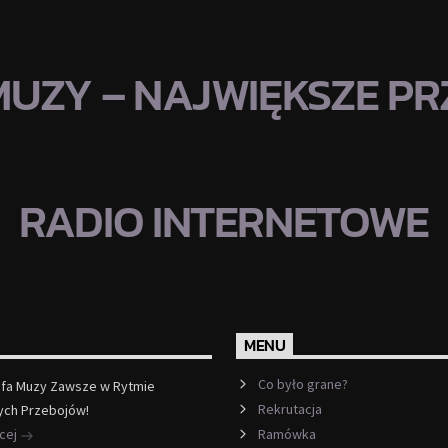
MUZY – NAJWIĘKSZE PRZ
RADIO INTERNETOWE
MENU
Co było grane?
efa Muzy Zawsze w Rytmie
Rekrutacja
ych Przebojów!
ęcej
Ramówka