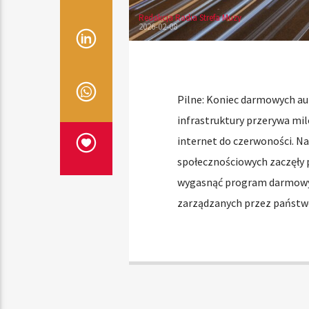
Redakcja Radia Strefa Muzy
2026-02-08
Pilne: Koniec darmowych au
infrastruktury przerywa mil
internet do czerwoności. N
społecznościowych zaczęły p
wygasnąć program darmowyc
zarządzanych przez państw