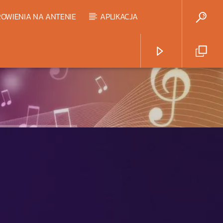
OWIENIA NA ANTENIE
APLIKACJA
Radio Strefa Muzy
HART TOP 20