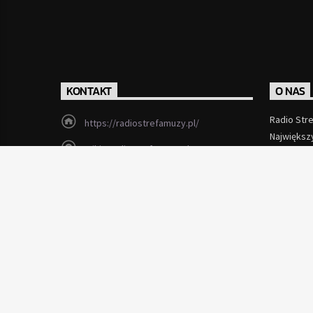
KONTAKT
O NAS
Radio Str
https://radiostrefamuzy.pl/
Największ
miki@radiostrefamuzy.pl
Czytaj Wi
Lubień (woj. małopolskie)
Copyright 2012 - 2026 Radio Strefa Muzy