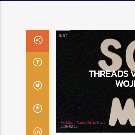
INNE
THREADS V
WOJ
Redakcja Radia Strefa Muzy
2026-02-15