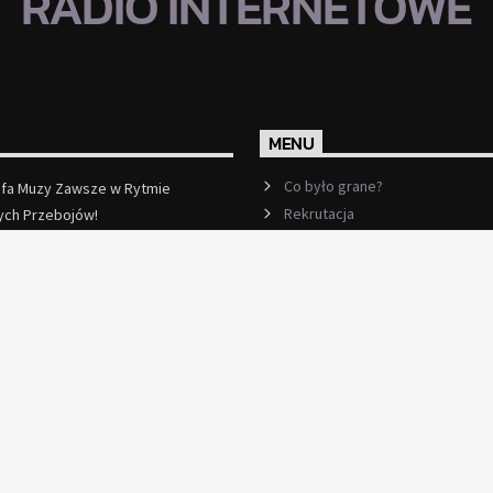
RADIO INTERNETOWE
MENU
Co było grane?
efa Muzy Zawsze w Rytmie
Rekrutacja
ych Przebojów!
ęcej
Ramówka
Events
Kontakt