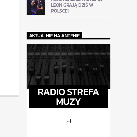
LEON GRAJĄ DZIŚ W
POLSCE!
AKTUALNIE NA ANTENIE
RADIO STREFA
MUZY
[...]