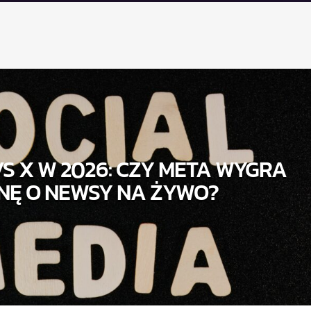
S X W 2026: CZY META WYGRA
NĘ O NEWSY NA ŻYWO?