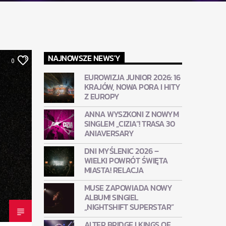
NAJNOWSZE NEWS'Y
0
EUROWIZJA JUNIOR 2026: 16
KRAJÓW, NOWA PORA I HITY
Z EUROPY
ANNA WYSZKONI Z NOWYM
SINGLEM „CIZIA”! TRASA 30
ANIAVERSARY
DNI MYŚLENIC 2026 –
WIELKI POWRÓT ŚWIĘTA
MIASTA! RELACJA
MUSE ZAPOWIADA NOWY
ALBUM! SINGIEL
„NIGHTSHIFT SUPERSTAR”
ALTER BRIDGE I KINGS OF