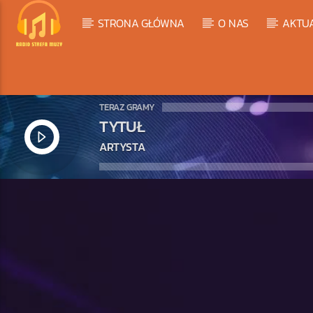
STRONA GŁÓWNA
O NAS
AKTU
TERAZ GRAMY
TYTUŁ
ARTYSTA