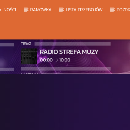
ALNOŚCI
RAMÓWKA
LISTA PRZEBOJÓW
POZDR
TERAZ
RADIO STREFA MUZY
00:00
10:00
NASTĘPNA
WARM GLOBAL DANCE RADIO C
10:00
11:00