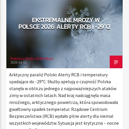
EKSTREMALNE MROZY W
TERAZ
POLSCE 2026: ALERTY RCB I -29°C!
RADIO STREFA MUZY
00:00
10:00
Redakcja Radia Strefa Muzy
2026-02-01
Radio Strefa Muzy
Arktyczny paraliż Polski: Alerty RCB i temperatury
spadające do -29°C. Służby apelują o czujność Polska
stanęła w obliczu jednego z najpoważniejszych ataków
zimy w ostatnich latach. Nad kraj nadciągnęła masa
mroźnego, arktycznego powietrza, która spowodowała
gwałtowny spadek temperatur. Rządowe Centrum
Bezpieczeństwa (RCB) wydało pilne alerty dla niemal
wszystkich województw. Sytuacja jest krytyczna – nocne