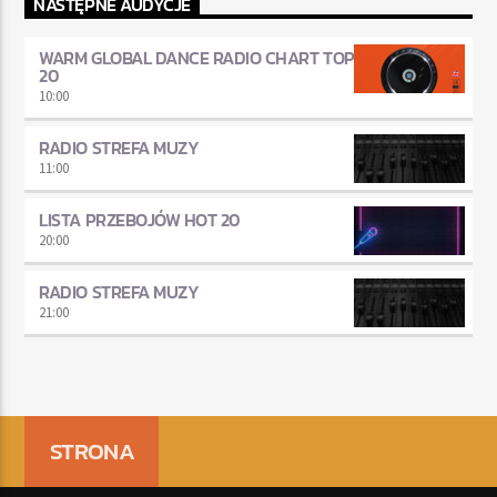
NASTĘPNE AUDYCJE
WARM GLOBAL DANCE RADIO CHART TOP
20
10:00
RADIO STREFA MUZY
11:00
LISTA PRZEBOJÓW HOT 20
20:00
RADIO STREFA MUZY
21:00
STRONA