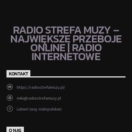
RADIO STREFA MUZY –
NAJWIĘKSZE PRZEBOJE
ONLINE | RADIO
INTERNETOWE
KONTAKT
https://radiostrefamuzy.pl/
miki@radiostrefamuzy.pl
Lubień (woj. małopolskie)
O NAS