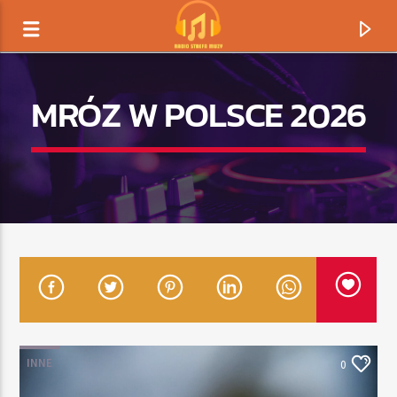
MRÓZ W POLSCE 2026
TERAZ GRAMY
TYTUŁ
INNE
0
ARTYSTA