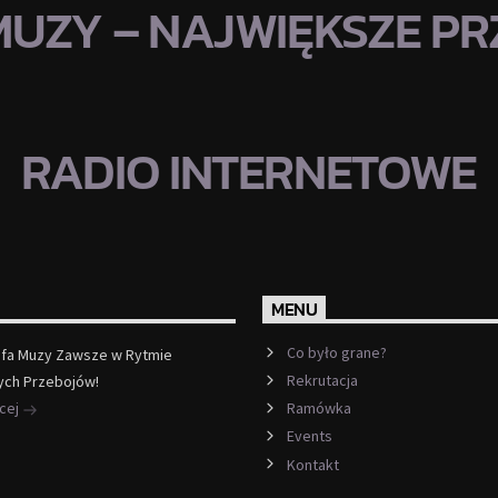
MUZY – NAJWIĘKSZE PRZ
RADIO INTERNETOWE
MENU
Co było grane?
efa Muzy Zawsze w Rytmie
Rekrutacja
ych Przebojów!
ęcej
Ramówka
Events
Kontakt