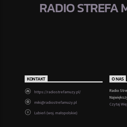
RADIO STREFA 
KONTAKT
O NAS
Radio Str
https://radiostrefamuzy.pl/
Największ
miki@radiostrefamuzy.pl
Czytaj Wi
Lubień (woj. małopolskie)