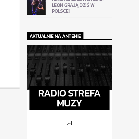
LEON GRAJĄ DZIŚ W
POLSCE!
AKTUALNIE NA ANTENIE
RADIO STREFA
MUZY
[...]