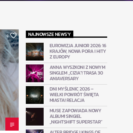
NAJNOWSZE NEWS'Y
0
EUROWIZJA JUNIOR 2026: 16
KRAJÓW, NOWA PORA I HITY
Z EUROPY
ANNA WYSZKONI Z NOWYM
SINGLEM „CIZIA”! TRASA 30
ANIAVERSARY
DNI MYŚLENIC 2026 –
WIELKI POWRÓT ŚWIĘTA
MIASTA! RELACJA
MUSE ZAPOWIADA NOWY
ALBUM! SINGIEL
„NIGHTSHIFT SUPERSTAR”
ALTER BRIDGE I KINGS OF