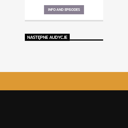
INFO AND EPISODES
NASTĘPNE AUDYCJE