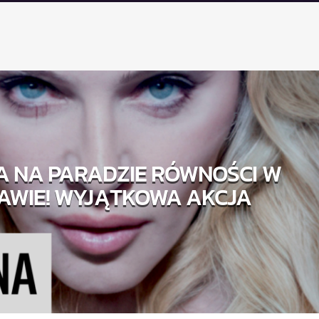
 NA PARADZIE RÓWNOŚCI W
AWIE! WYJĄTKOWA AKCJA