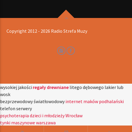
Copyright 2012 - 2026 Radio Strefa Muzy
wysokiej jakości
regały drewniane
litego dębowego lakier lub
wosk
bezprzewodowy światłowodowy
internet maków podhalański
telefon serwery
psychoterapia dzieci i młodzieży Wrocław
tynki maszynowe warszawa
przyjdź zobacz witaj w naszym sklepie
Serwis laptopów