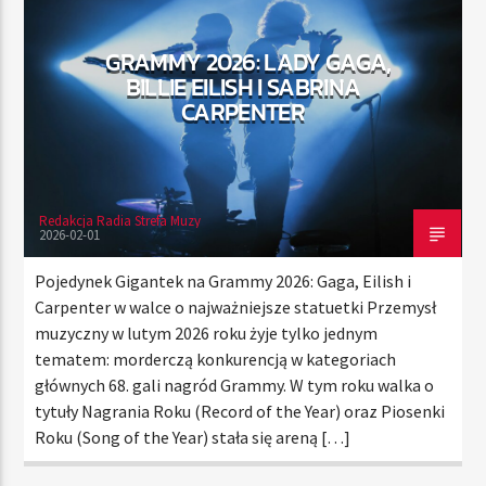
GRAMMY 2026: LADY GAGA,
BILLIE EILISH I SABRINA
TERAZ
CARPENTER
RADIO STREFA MUZY
00:00
24:00
Redakcja Radia Strefa Muzy
2026-02-01
Radio Strefa Muzy
Pojedynek Gigantek na Grammy 2026: Gaga, Eilish i
Carpenter w walce o najważniejsze statuetki Przemysł
muzyczny w lutym 2026 roku żyje tylko jednym
tematem: morderczą konkurencją w kategoriach
głównych 68. gali nagród Grammy. W tym roku walka o
tytuły Nagrania Roku (Record of the Year) oraz Piosenki
Roku (Song of the Year) stała się areną […]