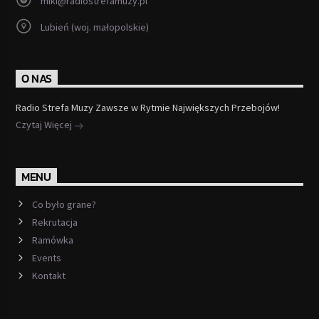
miki@radiostrefamuzy.pl
Lubień (woj. małopolskie)
O NAS
Radio Strefa Muzy Zawsze w Rytmie Największych Przebojów!
Czytaj Więcej
MENU
Co było grane?
Rekrutacja
Ramówka
Events
Kontakt