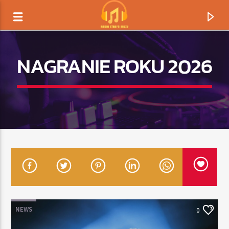
NAGRANIE ROKU 2026
TERAZ GRAMY
TYTUŁ
NEWS
0
ARTYSTA