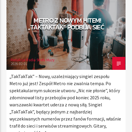
METRO Z NOWYM HITEM!
TERAZ
„TAKTAKTAK” PODBIJA SIEĆ
RADIO STREFA MUZY
11:00
20:00
Redakcja Radia Strefa Muzy
2026-02-01
Radio Strefa Muzy
„TakTakTak” – Nowy, uzależniający singiel zespołu
Metro już jest! Zespół Metro nie zwalnia tempa. Po
spektakularnym sukcesie utworu „Nic nie płonie”, który
zdominował listy przebojów pod koniec 2025 roku,
warszawski kwartet uderza z nową siłą. Singiel
„TakTakTak”, będący jednym z najbardziej
wyczekiwanych numerów przez fanów formacji, właśnie
trafił do sieci i serwisów streamingowych. Gitary,