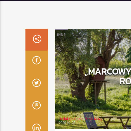
INNE
„MARCOWY 
RO
Redakcja Radia Strefa Muzy
2026-02-25