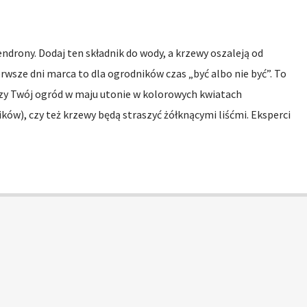
drony. Dodaj ten składnik do wody, a krzewy oszaleją od
erwsze dni marca to dla ogrodników czas „być albo nie być”. To
 czy Twój ogród w maju utonie w kolorowych kwiatach
w), czy też krzewy będą straszyć żółknącymi liśćmi. Eksperci