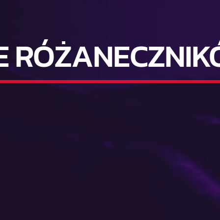
E RÓŻANECZNIK