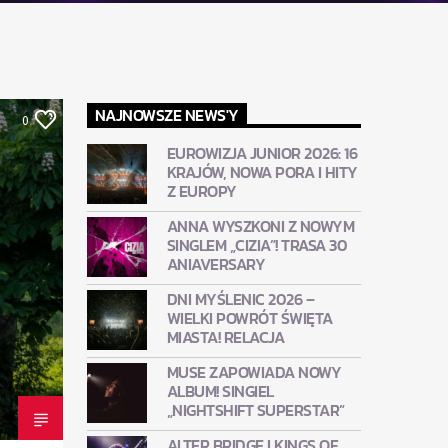
NAJNOWSZE NEWS'Y
0
EUROWIZJA JUNIOR 2026: 16
KRAJÓW, NOWA PORA I HITY
Z EUROPY
ANNA WYSZKONI Z NOWYM
SINGLEM „CIZIA”! TRASA 30
ANIAVERSARY
DNI MYŚLENIC 2026 –
WIELKI POWRÓT ŚWIĘTA
MIASTA! RELACJA
MUSE ZAPOWIADA NOWY
ALBUM! SINGIEL
„NIGHTSHIFT SUPERSTAR”
ALTER BRIDGE I KINGS OF