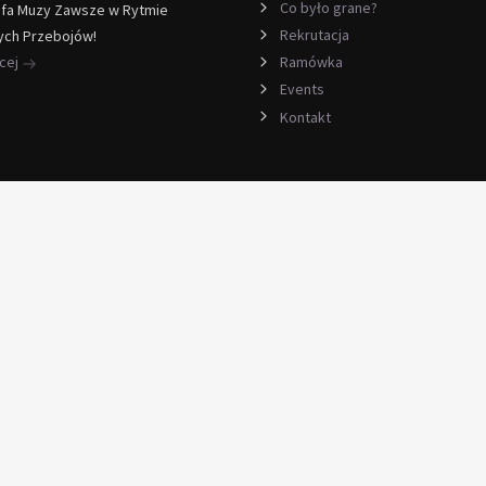
Co było grane?
efa Muzy Zawsze w Rytmie
Rekrutacja
ych Przebojów!
ęcej
Ramówka
Events
Kontakt
awa
telefon voip kabel
rmowa diagnoza naprawy laptopa