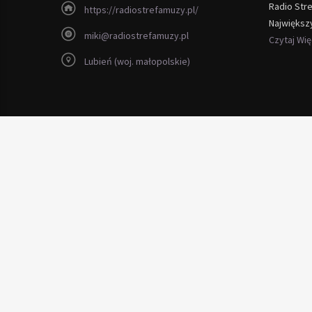
Radio Str
https://radiostrefamuzy.pl/
Największ
miki@radiostrefamuzy.pl
Czytaj Wi
Lubień (woj. małopolskie)
Copyright 2012 - 2026 Radio Strefa Muzy
rustykalne
szafki kuchenne
z litego drewna
tani oraz szybki bezprzewodowy
internet bezprzewodowy strysz
wywóz mebli warszawa cennik
zapraszamy na bezpłatną wycenę
naprawa komputerów ursus
da