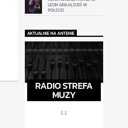
LEON GRAJĄ DZIŚ W
POLSCE!
AKTUALNIE NA ANTENIE
RADIO STREFA
MUZY
[...]