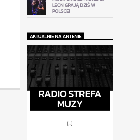
LEON GRAJĄ DZIŚ W
POLSCE!
AKTUALNIE NA ANTENIE
RADIO STREFA
MUZY
[...]