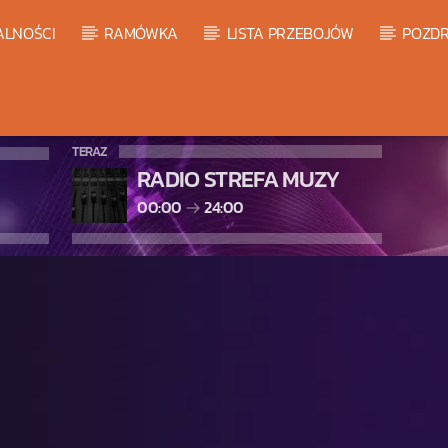
ALNOŚCI
RAMÓWKA
LISTA PRZEBOJÓW
POZDR
TERAZ
RADIO STREFA MUZY
00:00
24:00