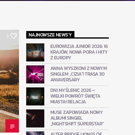
NAJNOWSZE NEWS'Y
0
EUROWIZJA JUNIOR 2026: 16
KRAJÓW, NOWA PORA I HITY
Z EUROPY
ANNA WYSZKONI Z NOWYM
SINGLEM „CIZIA”! TRASA 30
ANIAVERSARY
DNI MYŚLENIC 2026 –
WIELKI POWRÓT ŚWIĘTA
MIASTA! RELACJA
MUSE ZAPOWIADA NOWY
ALBUM! SINGIEL
„NIGHTSHIFT SUPERSTAR”
ALTER BRIDGE I KINGS OF