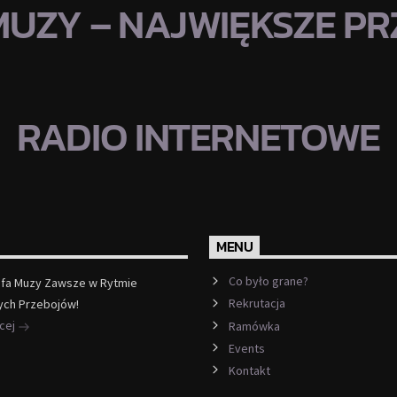
MUZY – NAJWIĘKSZE PRZ
RADIO INTERNETOWE
MENU
Co było grane?
efa Muzy Zawsze w Rytmie
Rekrutacja
ych Przebojów!
ęcej
Ramówka
Events
Kontakt