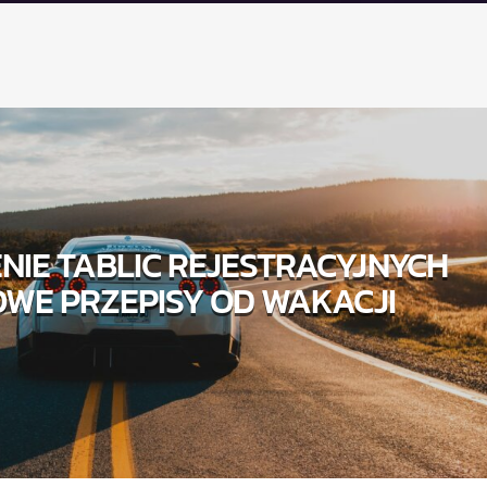
NIE TABLIC REJESTRACYJNYCH
OWE PRZEPISY OD WAKACJI