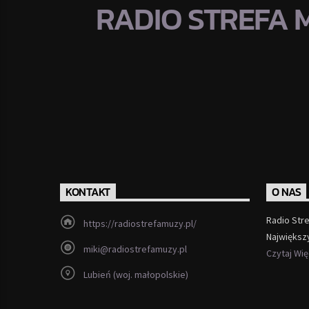
RADIO STREFA 
KONTAKT
O NAS
Radio Str
https://radiostrefamuzy.pl/
Największ
miki@radiostrefamuzy.pl
Czytaj Wi
Lubień (woj. małopolskie)