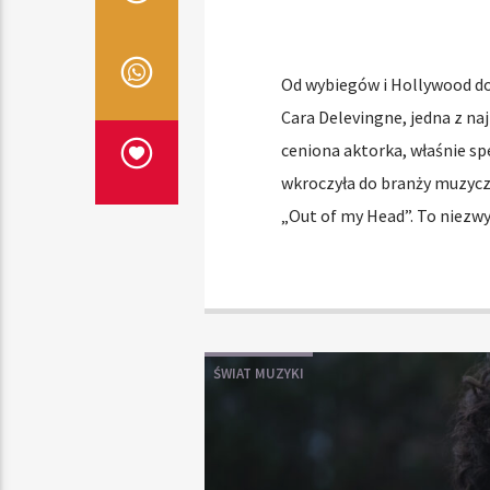
Od wybiegów i Hollywood do
Cara Delevingne, jedna z n
ceniona aktorka, właśnie sp
wkroczyła do branży muzyczn
„Out of my Head”. To niezw
ŚWIAT MUZYKI