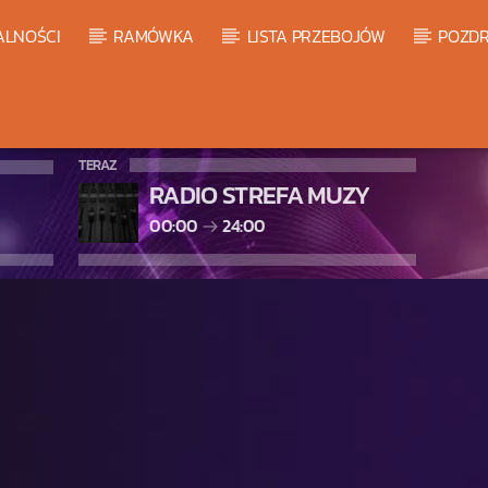
ALNOŚCI
RAMÓWKA
LISTA PRZEBOJÓW
POZDR
TERAZ
RADIO STREFA MUZY
00:00
24:00