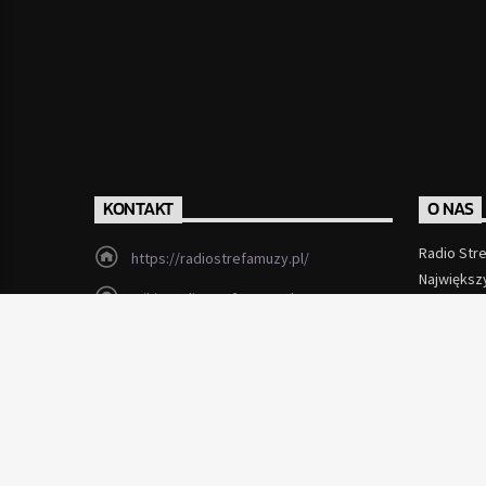
KONTAKT
O NAS
Radio Str
https://radiostrefamuzy.pl/
Największ
miki@radiostrefamuzy.pl
Czytaj Wi
Lubień (woj. małopolskie)