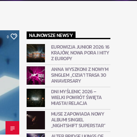
NAJNOWSZE NEWS'Y
0
EUROWIZJA JUNIOR 2026: 16
KRAJÓW, NOWA PORA I HITY
Z EUROPY
ANNA WYSZKONI Z NOWYM
SINGLEM „CIZIA”! TRASA 30
ANIAVERSARY
DNI MYŚLENIC 2026 –
WIELKI POWRÓT ŚWIĘTA
MIASTA! RELACJA
MUSE ZAPOWIADA NOWY
ALBUM! SINGIEL
„NIGHTSHIFT SUPERSTAR”
ALTER BRIDGE I KINGS OF