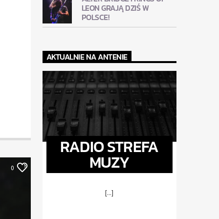
LEON GRAJĄ DZIŚ W
POLSCE!
AKTUALNIE NA ANTENIE
RADIO STREFA
MUZY
0
[...]