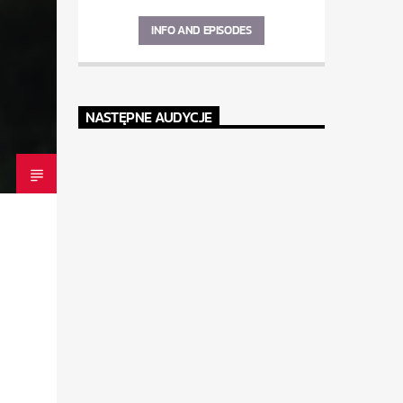
INFO AND EPISODES
NASTĘPNE AUDYCJE