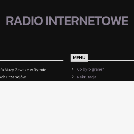
RADIO INTERNETOWE
MENU
Co było grane?
efa Muzy Zawsze w Rytmie
Rekrutacja
ych Przebojów!
ęcej
Ramówka
Events
Kontakt