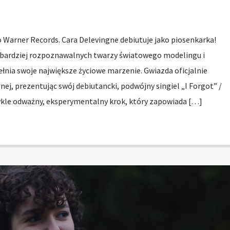
 Warner Records. Cara Delevingne debiutuje jako piosenkarka!
ajbardziej rozpoznawalnych twarzy światowego modelingu i
ełnia swoje największe życiowe marzenie. Gwiazda oficjalnie
ej, prezentując swój debiutancki, podwójny singiel „I Forgot” /
ykle odważny, eksperymentalny krok, który zapowiada […]