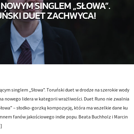
 NOWYM SINGLEM „SŁOWA”.
ŃSKI DUET ZACHWYCA!
ącym singlem „Słowa”. Toruński duet w drodze na szerokie wody
 nowego lidera w kategorii wrażliwości. Duet Runo nie zwalnia
Słowa” – słodko-gorzką kompozycję, która ma wszelkie dane ku
mnem fanów jakościowego indie popu. Beata Buchholz i Marcin
]