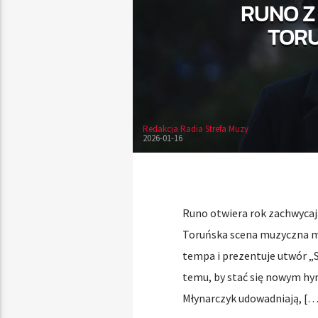
RUNO Z
TORU
Redakcja Radia Strefa Muzy
2026-01-16
Runo otwiera rok zachwycaj
Toruńska scena muzyczna ma
tempa i prezentuje utwór „
temu, by stać się nowym hy
Młynarczyk udowadniają, […