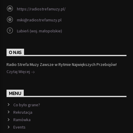
https://radiostrefamuzy.pl/
miki@radiostrefamuzy.pl
Lubień (woj. małopolskie)
O NAS
Radio Strefa Muzy Zawsze w Rytmie Największych Przebojów!
Czytaj Więcej
MENU
Co było grane?
Rekrutacja
Ramówka
Events