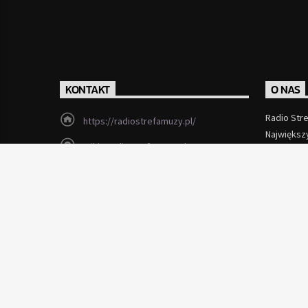
KONTAKT
O NAS
Radio Str
https://radiostrefamuzy.pl/
Największ
miki@radiostrefamuzy.pl
Czytaj Wi
Lubień (woj. małopolskie)
Copyright 2012 - 2026 Radio Strefa Muzy