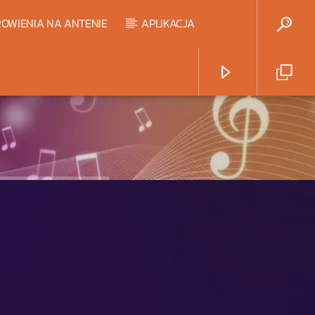
OWIENIA NA ANTENIE
APLIKACJA
Radio Strefa Muzy
HART TOP 20