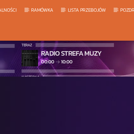
ALNOŚCI
RAMÓWKA
LISTA PRZEBOJÓW
POZDR
TERAZ
RADIO STREFA MUZY
00:00
10:00
NASTĘPNA
WARM GLOBAL DANCE RADIO C
10:00
11:00