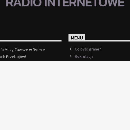
RADIO INTERNETOWE
MENU
Co było grane?
efa Muzy Zawsze w Rytmie
Rekrutacja
ych Przebojów!
ęcej
Ramówka
Events
Kontakt