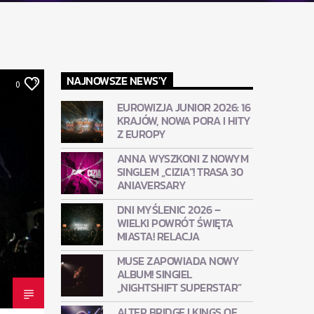
NAJNOWSZE NEWS'Y
0
EUROWIZJA JUNIOR 2026: 16
KRAJÓW, NOWA PORA I HITY
Z EUROPY
ANNA WYSZKONI Z NOWYM
SINGLEM „CIZIA”! TRASA 30
ANIAVERSARY
DNI MYŚLENIC 2026 –
WIELKI POWRÓT ŚWIĘTA
MIASTA! RELACJA
MUSE ZAPOWIADA NOWY
ALBUM! SINGIEL
„NIGHTSHIFT SUPERSTAR”
ALTER BRIDGE I KINGS OF