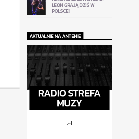
LEON GRAJĄ DZIŚ W
POLSCE!
AKTUALNIE NA ANTENIE
RADIO STREFA
MUZY
[...]