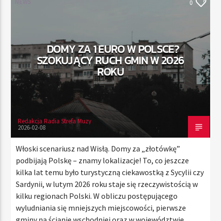
NEWS
0
TERAZ
DOMY ZA 1 EURO W POLSCE?
RADIO STREFA MUZY
SZOKUJĄCY RUCH GMIN W 2026
00:00
21:00
ROKU
Redakcja Radia Strefa Muzy
Radio Strefa Muzy
2026-02-08
Włoski scenariusz nad Wisłą. Domy za „złotówkę”
podbijają Polskę – znamy lokalizacje! To, co jeszcze
kilka lat temu było turystyczną ciekawostką z Sycylii czy
Sardynii, w lutym 2026 roku staje się rzeczywistością w
kilku regionach Polski. W obliczu postępującego
wyludniania się mniejszych miejscowości, pierwsze
gminy na ścianie wschodniej oraz w województwie