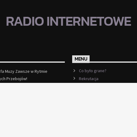
RADIO INTERNETOWE
MENU
Co było grane?
efa Muzy Zawsze w Rytmie
Rekrutacja
ych Przebojów!
ęcej
Ramówka
Events
Kontakt