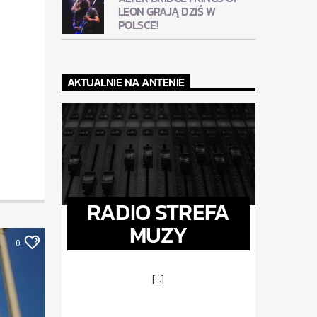
LEON GRAJĄ DZIŚ W
POLSCE!
AKTUALNIE NA ANTENIE
RADIO STREFA
MUZY
0
[...]