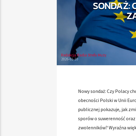
SONDAŻ: 
Z
Redakcja Radia Strefa Muzy
2026-01-10
Nowy sondaż: Czy Polacy chc
obecności Polski w Unii Eur
publicznej pokazuje, jak zmi
sporów o suwerenność oraz k
zwolenników? Wyraźna więk