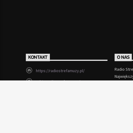
KONTAKT
O NAS
Radio Str
https://radiostrefamuzy.pl/
Największ
miki@radiostrefamuzy.pl
Czytaj Wi
Lubień (woj. małopolskie)