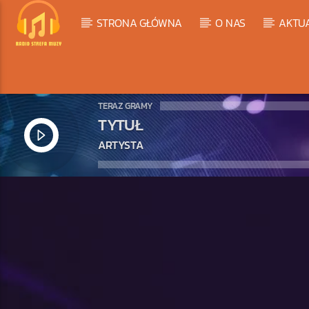
STRONA GŁÓWNA
O NAS
AKTU
TERAZ GRAMY
TYTUŁ
ARTYSTA