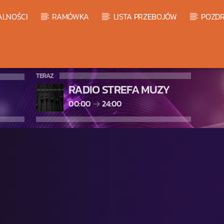
ALNOŚCI
RAMÓWKA
LISTA PRZEBOJÓW
POZDR
TERAZ
RADIO STREFA MUZY
00:00
24:00