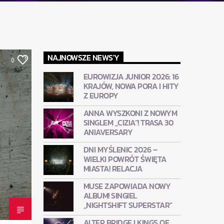
NAJNOWSZE NEWS'Y
0
EUROWIZJA JUNIOR 2026: 16
KRAJÓW, NOWA PORA I HITY
Z EUROPY
ANNA WYSZKONI Z NOWYM
SINGLEM „CIZIA”! TRASA 30
ANIAVERSARY
DNI MYŚLENIC 2026 –
WIELKI POWRÓT ŚWIĘTA
MIASTA! RELACJA
MUSE ZAPOWIADA NOWY
ALBUM! SINGIEL
„NIGHTSHIFT SUPERSTAR”
ALTER BRIDGE I KINGS OF