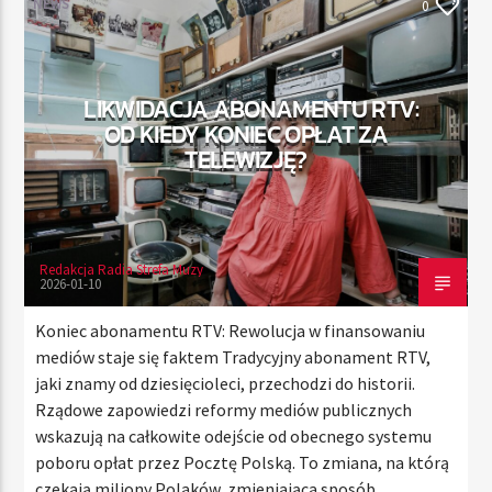
NEWS
0
TERAZ
LIKWIDACJA ABONAMENTU RTV:
RADIO STREFA MUZY
OD KIEDY KONIEC OPŁAT ZA
00:00
24:00
TELEWIZJĘ?
Redakcja Radia Strefa Muzy
Radio Strefa Muzy
2026-01-10
Koniec abonamentu RTV: Rewolucja w finansowaniu
mediów staje się faktem Tradycyjny abonament RTV,
jaki znamy od dziesięcioleci, przechodzi do historii.
Rządowe zapowiedzi reformy mediów publicznych
wskazują na całkowite odejście od obecnego systemu
poboru opłat przez Pocztę Polską. To zmiana, na którą
czekają miliony Polaków, zmieniająca sposób