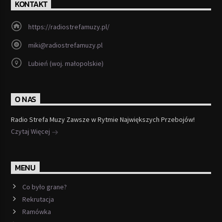
KONTAKT
https://radiostrefamuzy.pl/
miki@radiostrefamuzy.pl
Lubień (woj. małopolskie)
O NAS
Radio Strefa Muzy Zawsze w Rytmie Największych Przebojów!
Czytaj Więcej
MENU
Co było grane?
Rekrutacja
Ramówka