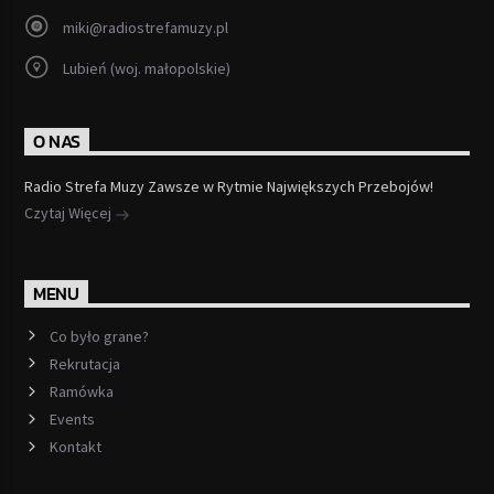
miki@radiostrefamuzy.pl
Lubień (woj. małopolskie)
O NAS
Radio Strefa Muzy Zawsze w Rytmie Największych Przebojów!
Czytaj Więcej
MENU
Co było grane?
Rekrutacja
Ramówka
Events
Kontakt