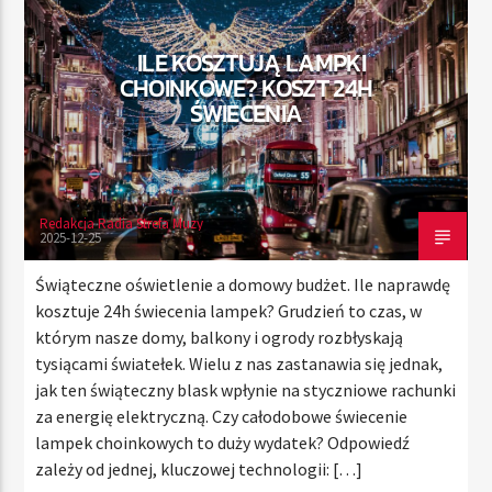
ILE KOSZTUJĄ LAMPKI
CHOINKOWE? KOSZT 24H
TERAZ
ŚWIECENIA
RADIO STREFA MUZY
00:00
24:00
Redakcja Radia Strefa Muzy
2025-12-25
Radio Strefa Muzy
Świąteczne oświetlenie a domowy budżet. Ile naprawdę
kosztuje 24h świecenia lampek? Grudzień to czas, w
którym nasze domy, balkony i ogrody rozbłyskają
tysiącami światełek. Wielu z nas zastanawia się jednak,
jak ten świąteczny blask wpłynie na styczniowe rachunki
za energię elektryczną. Czy całodobowe świecenie
lampek choinkowych to duży wydatek? Odpowiedź
zależy od jednej, kluczowej technologii: […]