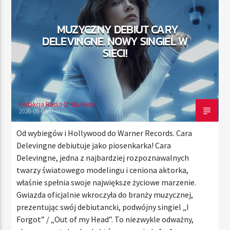
MUZYCZNY DEBIUT CARY
DELEVINGNE. NOWY SINGIEL W
TERAZ
SIECI!
RADIO STREFA MUZY
00:00
21:00
Redakcja Radia Strefa Muzy
2026-06-04
Radio Strefa Muzy
Od wybiegów i Hollywood do Warner Records. Cara
Delevingne debiutuje jako piosenkarka! Cara
Delevingne, jedna z najbardziej rozpoznawalnych
twarzy światowego modelingu i ceniona aktorka,
właśnie spełnia swoje największe życiowe marzenie.
Gwiazda oficjalnie wkroczyła do branży muzycznej,
prezentując swój debiutancki, podwójny singiel „I
Forgot” / „Out of my Head”. To niezwykle odważny,