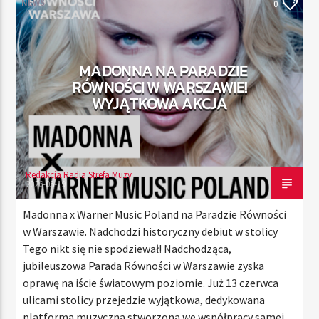
NEWS
0
TERAZ
MADONNA NA PARADZIE
RADIO STREFA MUZY
RÓWNOŚCI W WARSZAWIE!
00:00
21:00
WYJĄTKOWA AKCJA
Redakcja Radia Strefa Muzy
Radio Strefa Muzy
2026-05-19
Madonna x Warner Music Poland na Paradzie Równości
w Warszawie. Nadchodzi historyczny debiut w stolicy
Tego nikt się nie spodziewał! Nadchodząca,
jubileuszowa Parada Równości w Warszawie zyska
oprawę na iście światowym poziomie. Już 13 czerwca
ulicami stolicy przejedzie wyjątkowa, dedykowana
platforma muzyczna stworzona we współpracy samej