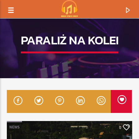
PARALIŻ NA KOLEI
TERAZ GRAMY
TYTUŁ
NEWS
0
ARTYSTA