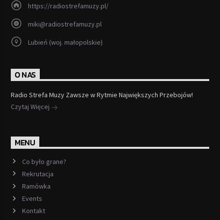
https://radiostrefamuzy.pl/
miki@radiostrefamuzy.pl
Lubień (woj. małopolskie)
O NAS
Radio Strefa Muzy Zawsze w Rytmie Największych Przebojów!
Czytaj Więcej
MENU
Co było grane?
Rekrutacja
Ramówka
Events
Kontakt