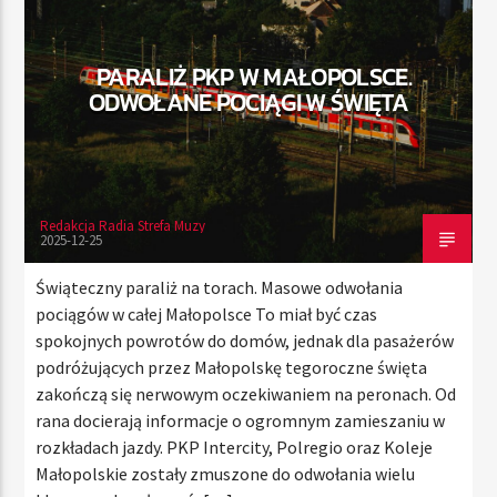
PARALIŻ PKP W MAŁOPOLSCE.
TERAZ
ODWOŁANE POCIĄGI W ŚWIĘTA
RADIO STREFA MUZY
00:00
24:00
Redakcja Radia Strefa Muzy
2025-12-25
Radio Strefa Muzy
Świąteczny paraliż na torach. Masowe odwołania
pociągów w całej Małopolsce To miał być czas
spokojnych powrotów do domów, jednak dla pasażerów
podróżujących przez Małopolskę tegoroczne święta
zakończą się nerwowym oczekiwaniem na peronach. Od
rana docierają informacje o ogromnym zamieszaniu w
rozkładach jazdy. PKP Intercity, Polregio oraz Koleje
Małopolskie zostały zmuszone do odwołania wielu