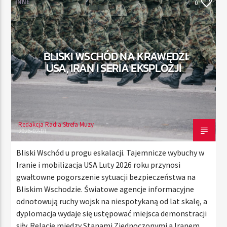
INNE
0
TERAZ
BLISKI WSCHÓD NA KRAWĘDZI:
RADIO STREFA MUZY
USA, IRAN I SERIA EKSPLOZJI
00:00
21:00
Redakcja Radia Strefa Muzy
Radio Strefa Muzy
2026-02-01
Bliski Wschód u progu eskalacji. Tajemnicze wybuchy w
Iranie i mobilizacja USA Luty 2026 roku przynosi
gwałtowne pogorszenie sytuacji bezpieczeństwa na
Bliskim Wschodzie. Światowe agencje informacyjne
odnotowują ruchy wojsk na niespotykaną od lat skalę, a
dyplomacja wydaje się ustępować miejsca demonstracji
siły. Relacje między Stanami Zjednoczonymi a Iranem