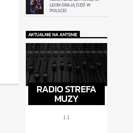
LEON GRAJĄ DZIŚ W
POLSCE!
AKTUALNIE NA ANTENIE
RADIO STREFA
MUZY
[...]