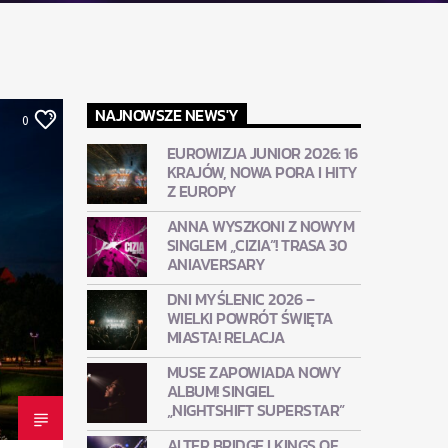
NAJNOWSZE NEWS'Y
0
EUROWIZJA JUNIOR 2026: 16
KRAJÓW, NOWA PORA I HITY
Z EUROPY
ANNA WYSZKONI Z NOWYM
SINGLEM „CIZIA”! TRASA 30
ANIAVERSARY
DNI MYŚLENIC 2026 –
WIELKI POWRÓT ŚWIĘTA
MIASTA! RELACJA
MUSE ZAPOWIADA NOWY
ALBUM! SINGIEL
„NIGHTSHIFT SUPERSTAR”
ALTER BRIDGE I KINGS OF