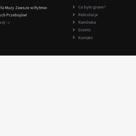
Co było grane?
efa Muzy Zawsze w Rytmie
Rekrutacja
ych Przebojów!
ęcej
Ramówka
Events
Kontakt
ia
ery