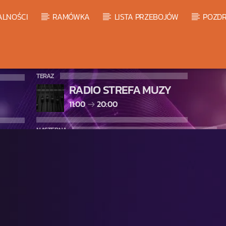
ALNOŚCI
RAMÓWKA
LISTA PRZEBOJÓW
POZDR
TERAZ
RADIO STREFA MUZY
11:00
20:00
NASTĘPNA
LISTA PRZEBOJÓW HOT 20
20:00
21:00