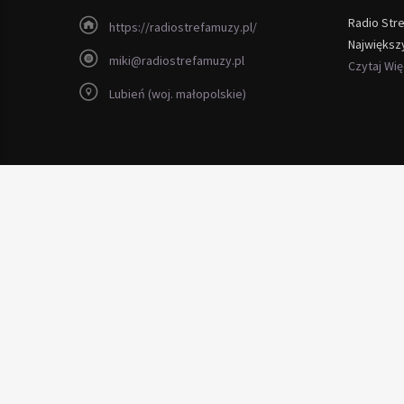
Radio Str
https://radiostrefamuzy.pl/
Największ
miki@radiostrefamuzy.pl
Czytaj Wi
Lubień (woj. małopolskie)
Copyright 2012 - 2026 Radio Strefa Muzy
ręcznej roboty
Regał z drewna
litego dębowego lakier wosk okuc
bezprzewodowy światłowodowy
internet grzechynia
telefon serw
Kancelaria Notarialna
Notariusz Wołomin
Notariusze Wołomin