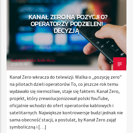
KANAŁ ZERO NA POZYCJI 0?
OPERATORZY PODZIELENI
TERAZ
DECYZJĄ
RADIO STREFA MUZY
00:00
24:00
Redakcja Radia Strefa Muzy
2026-01-04
Radio Strefa Muzy
Kanał Zero wkracza do telewizji. Walka o „pozycję zero”
na pilotach dzieli operatorów To, co jeszcze rok temu
wydawało się niemożliwe, staje się faktem. Kanał Zero,
projekt, który zrewolucjonizował polski YouTube,
oficjalnie wchodzi do ofert operatorów kablowych i
satelitarnych. Największe kontrowersje budzi jednak nie
sama obecność stacji, a postulat, by Kanał Zero zajął
symboliczną i […]