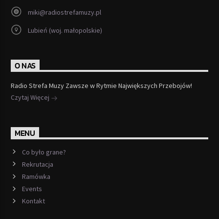
miki@radiostrefamuzy.pl
Lubień (woj. małopolskie)
O NAS
Radio Strefa Muzy Zawsze w Rytmie Największych Przebojów!
Czytaj Więcej
MENU
Co było grane?
Rekrutacja
Ramówka
Events
Kontakt