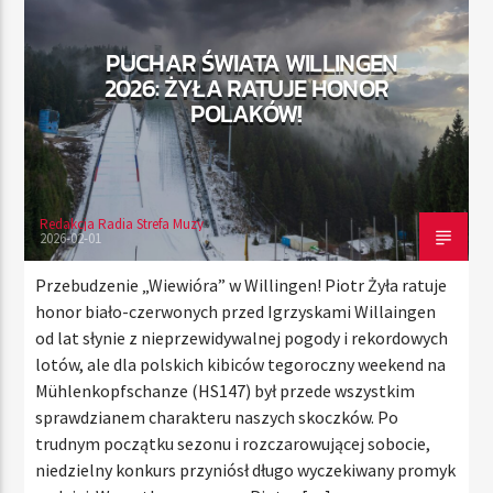
PUCHAR ŚWIATA WILLINGEN
2026: ŻYŁA RATUJE HONOR
TERAZ
POLAKÓW!
RADIO STREFA MUZY
00:00
10:00
Redakcja Radia Strefa Muzy
2026-02-01
Radio Strefa Muzy
Przebudzenie „Wiewióra” w Willingen! Piotr Żyła ratuje
honor biało-czerwonych przed Igrzyskami Willaingen
od lat słynie z nieprzewidywalnej pogody i rekordowych
lotów, ale dla polskich kibiców tegoroczny weekend na
Mühlenkopfschanze (HS147) był przede wszystkim
sprawdzianem charakteru naszych skoczków. Po
trudnym początku sezonu i rozczarowującej sobocie,
niedzielny konkurs przyniósł długo wyczekiwany promyk