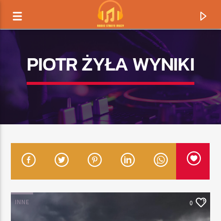
PIOTR ŻYŁA WYNIKI
TERAZ GRAMY
TYTUŁ
INNE
0
ARTYSTA