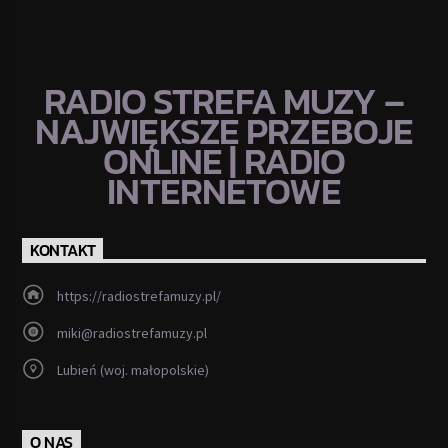
RADIO STREFA MUZY –
NAJWIĘKSZE PRZEBOJE
ONLINE | RADIO
INTERNETOWE
KONTAKT
https://radiostrefamuzy.pl/
miki@radiostrefamuzy.pl
Lubień (woj. małopolskie)
O NAS