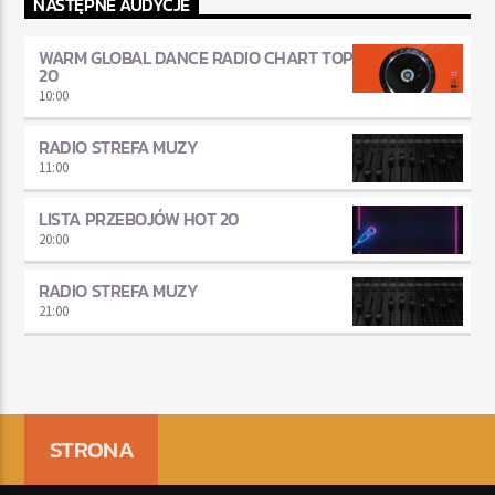
NASTĘPNE AUDYCJE
WARM GLOBAL DANCE RADIO CHART TOP
20
10:00
RADIO STREFA MUZY
11:00
LISTA PRZEBOJÓW HOT 20
20:00
RADIO STREFA MUZY
21:00
STRONA