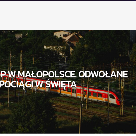
KP W MAŁOPOLSCE. ODWOŁANE
POCIĄGI W ŚWIĘTA