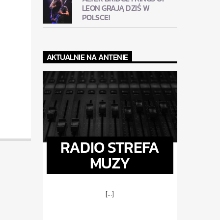
LEON GRAJĄ DZIŚ W
POLSCE!
AKTUALNIE NA ANTENIE
RADIO STREFA
MUZY
[...]