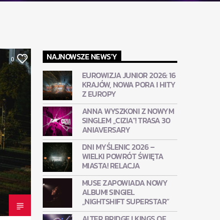
NAJNOWSZE NEWS'Y
0
EUROWIZJA JUNIOR 2026: 16
KRAJÓW, NOWA PORA I HITY
Z EUROPY
ANNA WYSZKONI Z NOWYM
SINGLEM „CIZIA”! TRASA 30
ANIAVERSARY
DNI MYŚLENIC 2026 –
WIELKI POWRÓT ŚWIĘTA
MIASTA! RELACJA
MUSE ZAPOWIADA NOWY
ALBUM! SINGIEL
„NIGHTSHIFT SUPERSTAR”
ALTER BRIDGE I KINGS OF