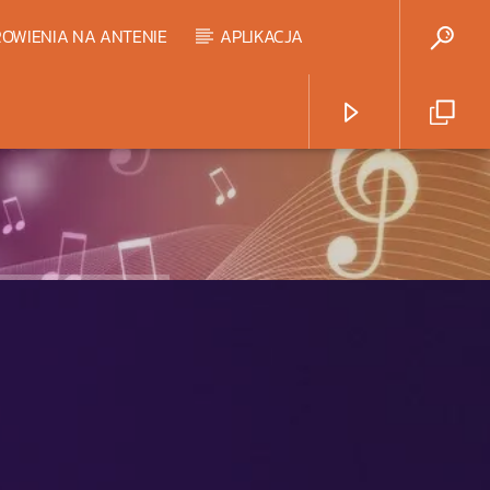
OWIENIA NA ANTENIE
APLIKACJA
Radio Strefa Muzy
HART TOP 20