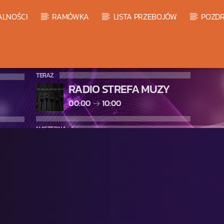
ALNOŚCI
RAMÓWKA
LISTA PRZEBOJÓW
POZDR
TERAZ
RADIO STREFA MUZY
00:00
10:00
NASTĘPNA
WARM GLOBAL DANCE RADIO C
10:00
11:00