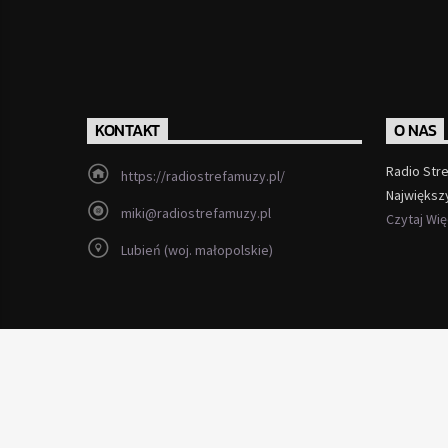
KONTAKT
O NAS
Radio Str
https://radiostrefamuzy.pl/
Największ
miki@radiostrefamuzy.pl
Czytaj Wi
Lubień (woj. małopolskie)
Copyright 2012 - 2026 Radio Strefa Muzy