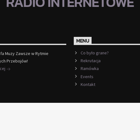
RADIO INTERNETOWE
MENU
Co było grane?
efa Muzy Zawsze w Rytmie
Rekrutacja
ych Przebojów!
ęcej
Ramówka
Events
Kontakt