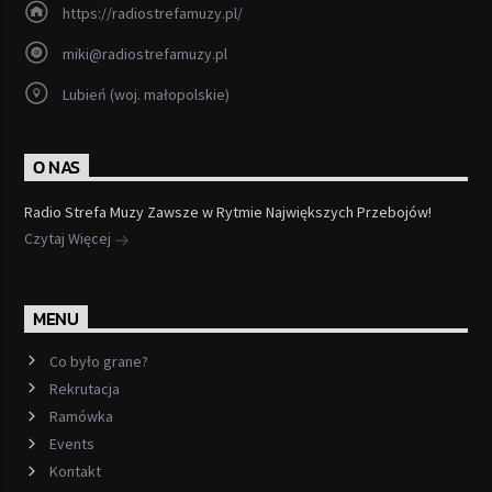
https://radiostrefamuzy.pl/
miki@radiostrefamuzy.pl
Lubień (woj. małopolskie)
O NAS
Radio Strefa Muzy Zawsze w Rytmie Największych Przebojów!
Czytaj Więcej
MENU
Co było grane?
Rekrutacja
Ramówka
Events
Kontakt