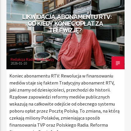
LIKWIDACJA ABONAMENTU RTV:
OD KIEDY KONIEC OPŁAT ZA
TERAZ
TELEWIZJĘ?
RADIO STREFA MUZY
00:00
24:00
Redakcja Radia Strefa Muzy
2026-01-10
Radio Strefa Muzy
Koniec abonamentu RTV: Rewolucja w finansowaniu
mediów staje się faktem Tradycyjny abonament RTV,
jaki znamy od dziesięcioleci, przechodzi do historii.
Rządowe zapowiedzi reformy mediów publicznych
wskazują na całkowite odejście od obecnego systemu
poboru opłat przez Pocztę Polską. To zmiana, na którą
czekają miliony Polaków, zmieniająca sposób
finansowania TVP oraz Polskiego Radia. Reforma