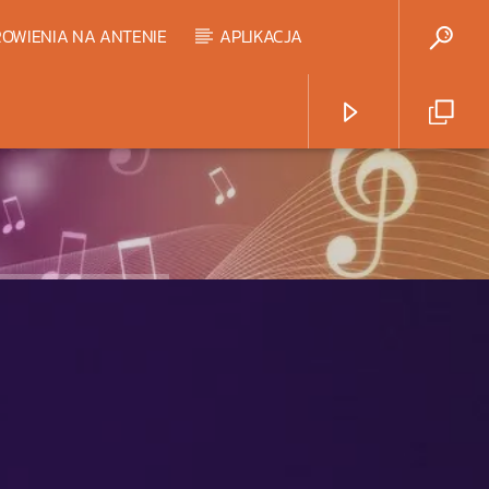
OWIENIA NA ANTENIE
APLIKACJA
Radio Strefa Muzy
HART TOP 20