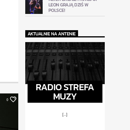
LEON GRAJĄ DZIŚ W
POLSCE!
AKTUALNIE NA ANTENIE
RADIO STREFA
MUZY
0
[...]