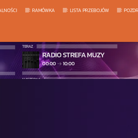
ALNOŚCI
RAMÓWKA
LISTA PRZEBOJÓW
POZDR
TERAZ
RADIO STREFA MUZY
00:00
10:00
NASTĘPNA
WARM GLOBAL DANCE RADIO C
10:00
11:00