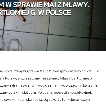
 W SPRAWIE MAI Z MŁAWY.
TŁOMIEJ G. W POLSCE
e. Podejrzany w sprawie Mai z Mławy sprowadzony do kraju To
ła Polska, a szczególnie mieszkańcy Mławy. Bartłomiej G.,
czony z dramatycznymi wydarzeniami dotyczącymi 11-letniej
azany polskim służbom. Po udanej operacji ekstradycyjnej,
szawskim lotnisku pod ścisłą eskortą funkcjonariuszy z