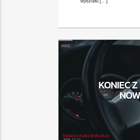
wydziału […]
INNE
KONIEC Z
NOWE
Redakcja Radia Strefa Muzy
2025-12-22