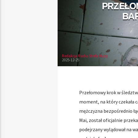
PRZEŁOM
BAR
Redakcja Radia Strefa Muzy
2025-12-25
Przełomowy krok w śledztwi
moment, na który czekała ca
mężczyzna bezpośrednio łą
Mai, został oficjalnie przek
podejrzany wylądował na war