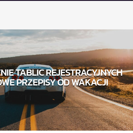
NIE TABLIC REJESTRACYJNYCH
OWE PRZEPISY OD WAKACJI