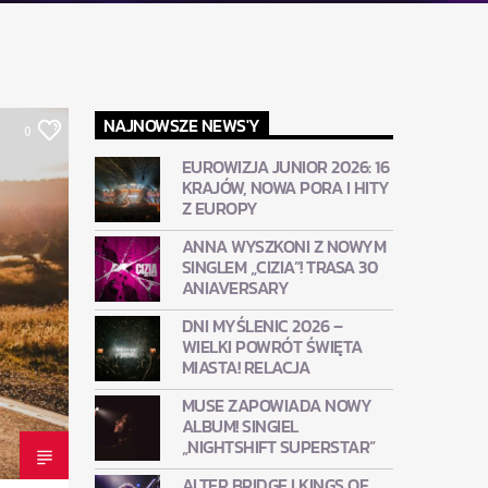
NAJNOWSZE NEWS'Y
0
EUROWIZJA JUNIOR 2026: 16
KRAJÓW, NOWA PORA I HITY
Z EUROPY
ANNA WYSZKONI Z NOWYM
SINGLEM „CIZIA”! TRASA 30
ANIAVERSARY
DNI MYŚLENIC 2026 –
WIELKI POWRÓT ŚWIĘTA
MIASTA! RELACJA
MUSE ZAPOWIADA NOWY
ALBUM! SINGIEL
„NIGHTSHIFT SUPERSTAR”
ALTER BRIDGE I KINGS OF