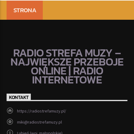
STRONA
RADIO STREFA MUZY –
NAJWIĘKSZE PRZEBOJE
ONLINE | RADIO
INTERNETOWE
KONTAKT
https://radiostrefamuzy.pl/
miki@radiostrefamuzy.pl
Lubień (woj. małopolskie)