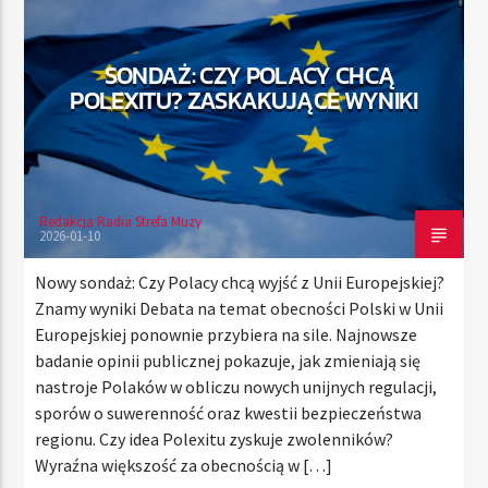
SONDAŻ: CZY POLACY CHCĄ
TERAZ
POLEXITU? ZASKAKUJĄCE WYNIKI
RADIO STREFA MUZY
00:00
10:00
Redakcja Radia Strefa Muzy
2026-01-10
Radio Strefa Muzy
Nowy sondaż: Czy Polacy chcą wyjść z Unii Europejskiej?
Znamy wyniki Debata na temat obecności Polski w Unii
Europejskiej ponownie przybiera na sile. Najnowsze
badanie opinii publicznej pokazuje, jak zmieniają się
nastroje Polaków w obliczu nowych unijnych regulacji,
sporów o suwerenność oraz kwestii bezpieczeństwa
regionu. Czy idea Polexitu zyskuje zwolenników?
Wyraźna większość za obecnością w […]