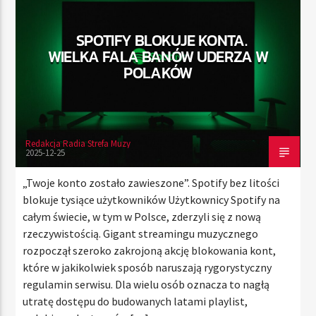
SPOTIFY BLOKUJE KONTA.
WIELKA FALA BANÓW UDERZA W
TERAZ
POLAKÓW
RADIO STREFA MUZY
00:00
21:00
Redakcja Radia Strefa Muzy
2025-12-25
Radio Strefa Muzy
„Twoje konto zostało zawieszone”. Spotify bez litości
blokuje tysiące użytkowników Użytkownicy Spotify na
całym świecie, w tym w Polsce, zderzyli się z nową
rzeczywistością. Gigant streamingu muzycznego
rozpoczął szeroko zakrojoną akcję blokowania kont,
które w jakikolwiek sposób naruszają rygorystyczny
regulamin serwisu. Dla wielu osób oznacza to nagłą
utratę dostępu do budowanych latami playlist,