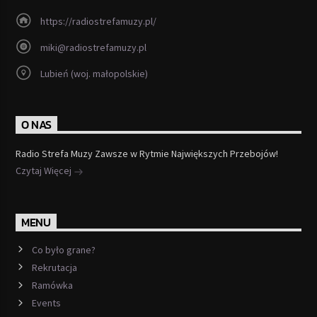
https://radiostrefamuzy.pl/
miki@radiostrefamuzy.pl
Lubień (woj. małopolskie)
O NAS
Radio Strefa Muzy Zawsze w Rytmie Największych Przebojów!
Czytaj Więcej
MENU
Co było grane?
Rekrutacja
Ramówka
Events