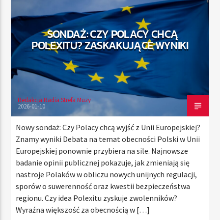
SONDAŻ: CZY POLACY CHCĄ
TERAZ
POLEXITU? ZASKAKUJĄCE WYNIKI
RADIO STREFA MUZY
00:00
21:00
Redakcja Radia Strefa Muzy
2026-01-10
Radio Strefa Muzy
Nowy sondaż: Czy Polacy chcą wyjść z Unii Europejskiej?
Znamy wyniki Debata na temat obecności Polski w Unii
Europejskiej ponownie przybiera na sile. Najnowsze
badanie opinii publicznej pokazuje, jak zmieniają się
nastroje Polaków w obliczu nowych unijnych regulacji,
sporów o suwerenność oraz kwestii bezpieczeństwa
regionu. Czy idea Polexitu zyskuje zwolenników?
Wyraźna większość za obecnością w […]