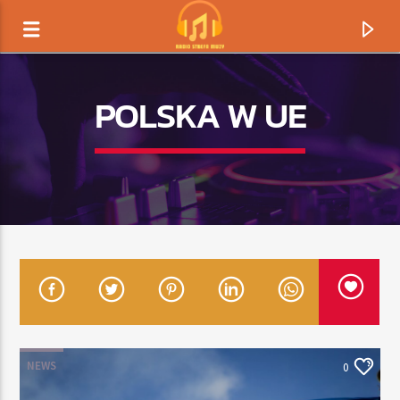
POLSKA W UE
TERAZ GRAMY
TYTUŁ
NEWS
0
ARTYSTA