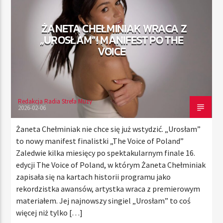
ŻANETA CHEŁMINIAK WRACA Z
„UROSŁAM”! MANIFEST PO THE
TERAZ
VOICE
RADIO STREFA MUZY
00:00
10:00
Redakcja Radia Strefa Muzy
2026-02-06
Radio Strefa Muzy
Żaneta Chełminiak nie chce się już wstydzić. „Urosłam”
to nowy manifest finalistki „The Voice of Poland”
Zaledwie kilka miesięcy po spektakularnym finale 16.
edycji The Voice of Poland, w którym Żaneta Chełminiak
zapisała się na kartach historii programu jako
rekordzistka awansów, artystka wraca z premierowym
materiałem. Jej najnowszy singiel „Urosłam” to coś
więcej niż tylko […]