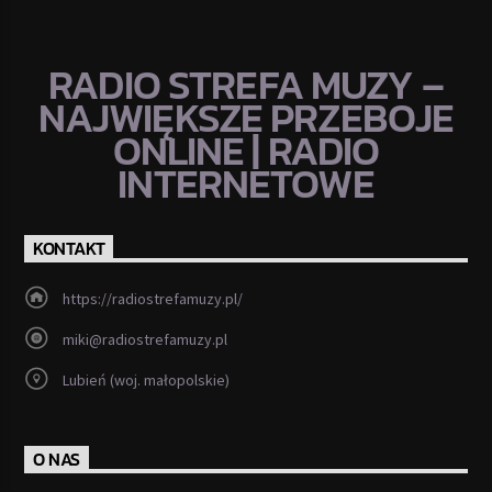
RADIO STREFA MUZY –
NAJWIĘKSZE PRZEBOJE
ONLINE | RADIO
INTERNETOWE
KONTAKT
https://radiostrefamuzy.pl/
miki@radiostrefamuzy.pl
Lubień (woj. małopolskie)
O NAS