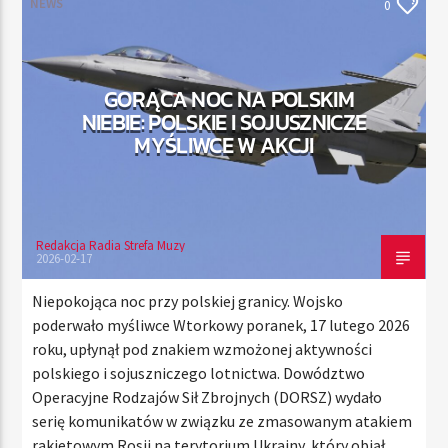
NEWS
0
TERAZ
GORĄCA NOC NA POLSKIM
RADIO STREFA MUZY
NIEBIE: POLSKIE I SOJUSZNICZE
00:00
21:00
MYŚLIWCE W AKCJI
Redakcja Radia Strefa Muzy
Radio Strefa Muzy
2026-02-17
Niepokojąca noc przy polskiej granicy. Wojsko
poderwało myśliwce Wtorkowy poranek, 17 lutego 2026
roku, upłynął pod znakiem wzmożonej aktywności
polskiego i sojuszniczego lotnictwa. Dowództwo
Operacyjne Rodzajów Sił Zbrojnych (DORSZ) wydało
serię komunikatów w związku ze zmasowanym atakiem
rakietowym Rosji na terytorium Ukrainy, który objął