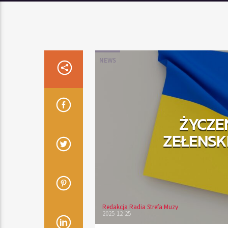
NEWS
ŻYCZE
ZEŁENSKI
Redakcja Radia Strefa Muzy
2025-12-25