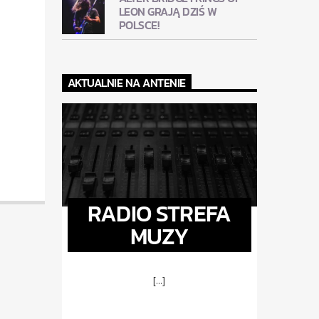
LEON GRAJĄ DZIŚ W
POLSCE!
AKTUALNIE NA ANTENIE
RADIO STREFA
MUZY
[...]