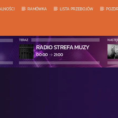
ALNOŚCI
RAMÓWKA
LISTA PRZEBOJÓW
POZDR
TERAZ
NASTĘ
RADIO STREFA MUZY
00:00
21:00