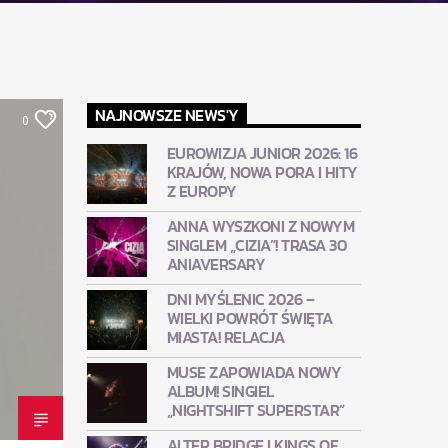
NAJNOWSZE NEWS'Y
0
EUROWIZJA JUNIOR 2026: 16
KRAJÓW, NOWA PORA I HITY
Z EUROPY
ANNA WYSZKONI Z NOWYM
SINGLEM „CIZIA”! TRASA 30
ANIAVERSARY
DNI MYŚLENIC 2026 –
WIELKI POWRÓT ŚWIĘTA
MIASTA! RELACJA
MUSE ZAPOWIADA NOWY
ALBUM! SINGIEL
„NIGHTSHIFT SUPERSTAR”
ALTER BRIDGE I KINGS OF