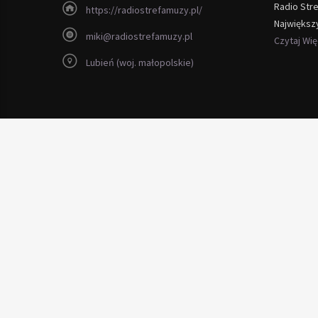
Radio Str
https://radiostrefamuzy.pl/
Największ
miki@radiostrefamuzy.pl
Czytaj Wi
Lubień (woj. małopolskie)
Copyright 2012 - 2026 Radio Strefa Muzy
wysokiej jakości
Biurka drewniane
litego dębowego lakier wosk o
kablowa
TV Kablowa
4K UHD
zajdzyj
Serwis laptopów ursus
naprawimy wszystko
Resolve complain with
ScoreHotel.eu
and hide it from Booking a