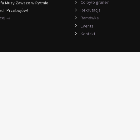
Co było grane?
efa Muzy Zawsze w Rytmie
Rekrutacja
ych Przebojów!
ęcej
Ramówka
Events
Kontakt
kucia
nd TripAdvisor