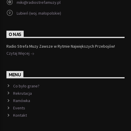
miki@radiostrefamuzy.pl
Lubień (woj. małopolskie)
O NAS
Radio Strefa Muzy Zawsze w Rytmie Największych Przebojów!
Czytaj Więcej
MENU
Co było grane?
Rekrutacja
Ramówka
Events
Kontakt