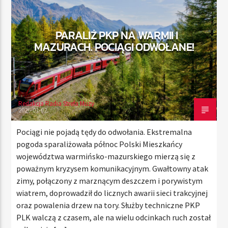
PARALIŻ PKP NA WARMII I
TERAZ
MAZURACH. POCIĄGI ODWOŁANE!
RADIO STREFA MUZY
00:00
10:00
Redakcja Radia Strefa Muzy
2026-01-02
Radio Strefa Muzy
Pociągi nie pojadą tędy do odwołania. Ekstremalna
pogoda sparaliżowała północ Polski Mieszkańcy
województwa warmińsko-mazurskiego mierzą się z
poważnym kryzysem komunikacyjnym. Gwałtowny atak
zimy, połączony z marznącym deszczem i porywistym
wiatrem, doprowadził do licznych awarii sieci trakcyjnej
oraz powalenia drzew na tory. Służby techniczne PKP
PLK walczą z czasem, ale na wielu odcinkach ruch został