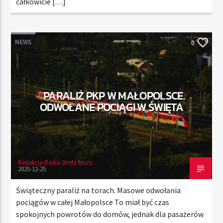
całkowicie […]
NEWS
0
PARALIŻ PKP W MAŁOPOLSCE.
ODWOŁANE POCIĄGI W ŚWIĘTA
Redakcja Radia Strefa Muzy
2025-12-25
Świąteczny paraliż na torach. Masowe odwołania
pociągów w całej Małopolsce To miał być czas
spokojnych powrotów do domów, jednak dla pasażerów