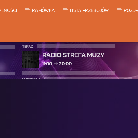
ALNOŚCI
RAMÓWKA
LISTA PRZEBOJÓW
POZDR
TERAZ
RADIO STREFA MUZY
11:00
20:00
NASTĘPNA
LISTA PRZEBOJÓW HOT 20
20:00
21:00