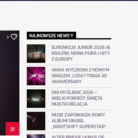
NAJNOWSZE NEWS'Y
0
EUROWIZJA JUNIOR 2026: 16
KRAJÓW, NOWA PORA I HITY
Z EUROPY
ANNA WYSZKONI Z NOWYM
SINGLEM „CIZIA”! TRASA 30
ANIAVERSARY
DNI MYŚLENIC 2026 –
WIELKI POWRÓT ŚWIĘTA
MIASTA! RELACJA
MUSE ZAPOWIADA NOWY
ALBUM! SINGIEL
„NIGHTSHIFT SUPERSTAR”
ALTER BRIDGE I KINGS OF