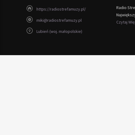
Radio Str
https://radiostrefamuzy.pl/
Największ
miki@radiostrefamuzy.pl
Czytaj Wi
Lubień (woj. małopolskie)
Copyright 2012 - 2026 Radio Strefa Muzy
rustykalne
szafki kuchenne
z litego drewna
tani oraz szybki bezprzewodowy
internet bezprzewodowy strysz
wywóz mebli warszawa cennik