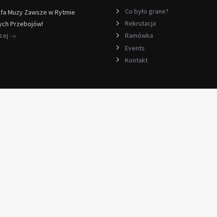
Co było grane?
efa Muzy Zawsze w Rytmie
Rekrutacja
ych Przebojów!
ęcej
Ramówka
Events
Kontakt
awa
telefon voip kabel