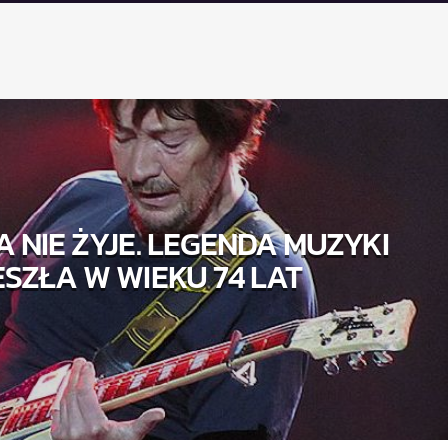
A NIE ŻYJE. LEGENDA MUZYKI
SZŁA W WIEKU 74 LAT