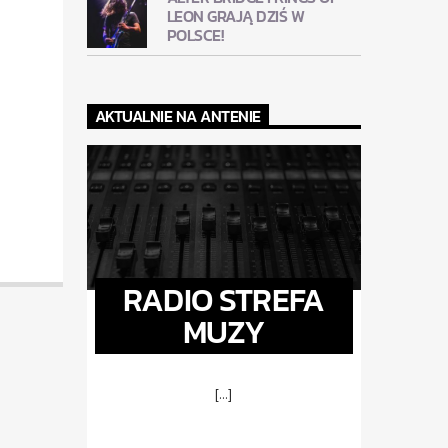
LEON GRAJĄ DZIŚ W
POLSCE!
AKTUALNIE NA ANTENIE
RADIO STREFA
MUZY
[...]