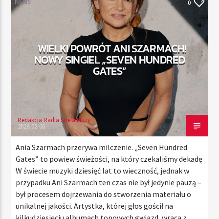
NEWS
0
TERAZ
WIELKI POWRÓT ANI SZARMACH!
RADIO STREFA MUZY
NOWY SINGIEL „SEVEN HUNDRED
11:00
20:00
GATES”
Redakcja Radia Strefa Muzy
Radio Strefa Muzy
2026-02-06
Ania Szarmach przerywa milczenie. „Seven Hundred
Gates” to powiew świeżości, na który czekaliśmy dekadę
W świecie muzyki dziesięć lat to wieczność, jednak w
przypadku Ani Szarmach ten czas nie był jedynie pauzą –
był procesem dojrzewania do stworzenia materiału o
unikalnej jakości. Artystka, której głos gościł na
kilkudziesięciu albumach topowych gwiazd, wraca z