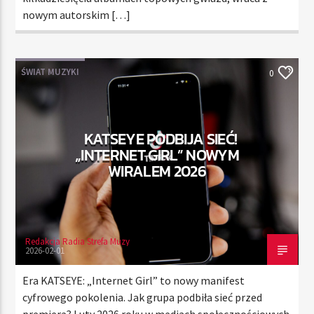
nowym autorskim […]
ŚWIAT MUZYKI
0
KATSEYE PODBIJA SIEĆ!
„INTERNET GIRL” NOWYM
WIRALEM 2026
Redakcja Radia Strefa Muzy
2026-02-01
Era KATSEYE: „Internet Girl” to nowy manifest
cyfrowego pokolenia. Jak grupa podbiła sieć przed
premierą? Luty 2026 roku w mediach społecznościowych