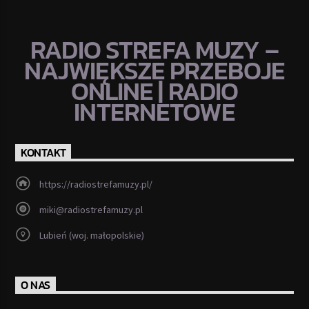
RADIO STREFA MUZY –
NAJWIĘKSZE PRZEBOJE
ONLINE | RADIO
INTERNETOWE
KONTAKT
https://radiostrefamuzy.pl/
miki@radiostrefamuzy.pl
Lubień (woj. małopolskie)
O NAS