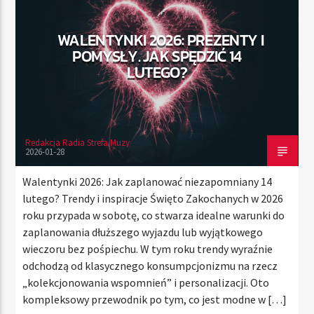
WALENTYNKI 2026: PREZENTY I
POMYSŁY. JAK SPĘDZIĆ 14
TERAZ
LUTEGO?
RADIO STREFA MUZY
00:00
24:00
Redakcja Radia Strefa Muzy
2026-01-28
Radio Strefa Muzy
Walentynki 2026: Jak zaplanować niezapomniany 14
lutego? Trendy i inspiracje Święto Zakochanych w 2026
roku przypada w sobotę, co stwarza idealne warunki do
zaplanowania dłuższego wyjazdu lub wyjątkowego
wieczoru bez pośpiechu. W tym roku trendy wyraźnie
odchodzą od klasycznego konsumpcjonizmu na rzecz
„kolekcjonowania wspomnień” i personalizacji. Oto
kompleksowy przewodnik po tym, co jest modne w […]