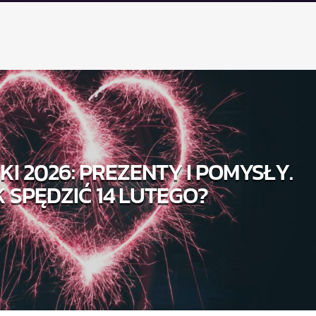
I 2026: PREZENTY I POMYSŁY.
K SPĘDZIĆ 14 LUTEGO?