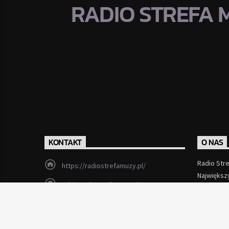
RADIO STREFA 
KONTAKT
O NAS
Radio Str
https://radiostrefamuzy.pl/
Największ
miki@radiostrefamuzy.pl
Czytaj Wi
Lubień (woj. małopolskie)