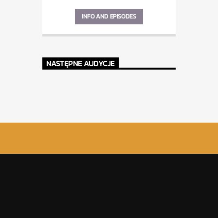
INFO AND EPISODES
NASTĘPNE AUDYCJE