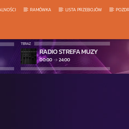
ALNOŚCI
RAMÓWKA
LISTA PRZEBOJÓW
POZDR
TERAZ
RADIO STREFA MUZY
00:00
24:00