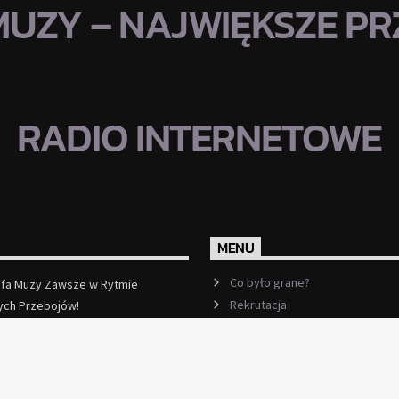
MUZY – NAJWIĘKSZE PRZ
RADIO INTERNETOWE
MENU
Co było grane?
efa Muzy Zawsze w Rytmie
Rekrutacja
ych Przebojów!
ęcej
Ramówka
Events
Kontakt