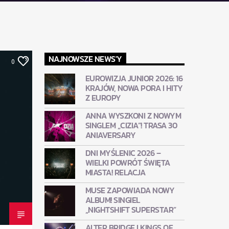
NAJNOWSZE NEWS'Y
0
EUROWIZJA JUNIOR 2026: 16
KRAJÓW, NOWA PORA I HITY
Z EUROPY
ANNA WYSZKONI Z NOWYM
SINGLEM „CIZIA”! TRASA 30
ANIAVERSARY
DNI MYŚLENIC 2026 –
WIELKI POWRÓT ŚWIĘTA
MIASTA! RELACJA
MUSE ZAPOWIADA NOWY
ALBUM! SINGIEL
„NIGHTSHIFT SUPERSTAR”
ALTER BRIDGE I KINGS OF