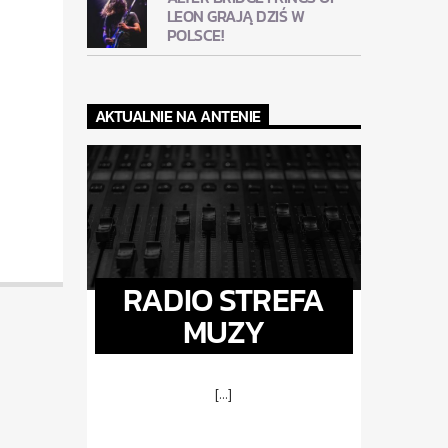
LEON GRAJĄ DZIŚ W
POLSCE!
AKTUALNIE NA ANTENIE
RADIO STREFA
MUZY
[...]