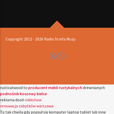
Copyright 2012 - 2026 Radio Strefa Muzy
rusticalwood to
producent mebli rustykalnych
drewnianych
podnośnik koszowy kielce
reklama dooh
nikkshow
renowacja zabytków warszawa
To tak chwila gdy popsuł się komputer laptop tablet lub inne