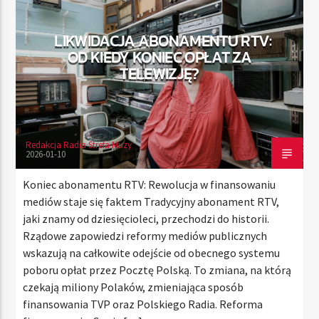
LIKWIDACJA ABONAMENTU RTV:
OD KIEDY KONIEC OPŁAT ZA
TERAZ
TELEWIZJĘ?
RADIO STREFA MUZY
21:00
24:00
Redakcja Radia Strefa Muzy
2026-01-10
Radio Strefa Muzy
Koniec abonamentu RTV: Rewolucja w finansowaniu
mediów staje się faktem Tradycyjny abonament RTV,
jaki znamy od dziesięcioleci, przechodzi do historii.
Rządowe zapowiedzi reformy mediów publicznych
wskazują na całkowite odejście od obecnego systemu
poboru opłat przez Pocztę Polską. To zmiana, na którą
czekają miliony Polaków, zmieniająca sposób
finansowania TVP oraz Polskiego Radia. Reforma