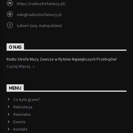
https://radiostrefamuzy.pl/
miki@radiostrefamuzy.pl
Lubień (woj. małopolskie)
O NAS
Radio Strefa Muzy Zawsze w Rytmie Największych Przebojów!
Czytaj Więcej
MENU
Co było grane?
Rekrutacja
Ramówka
Events
Kontakt