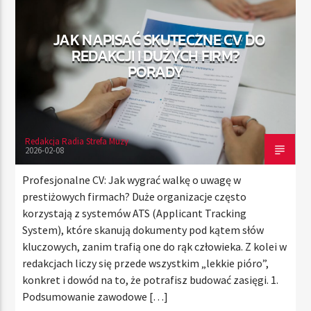
JAK NAPISAĆ SKUTECZNE CV DO
REDAKCJI I DUŻYCH FIRM?
TERAZ
PORADY
RADIO STREFA MUZY
00:00
21:00
Redakcja Radia Strefa Muzy
2026-02-08
Radio Strefa Muzy
Profesjonalne CV: Jak wygrać walkę o uwagę w
prestiżowych firmach? Duże organizacje często
korzystają z systemów ATS (Applicant Tracking
System), które skanują dokumenty pod kątem słów
kluczowych, zanim trafią one do rąk człowieka. Z kolei w
redakcjach liczy się przede wszystkim „lekkie pióro”,
konkret i dowód na to, że potrafisz budować zasięgi. 1.
Podsumowanie zawodowe […]