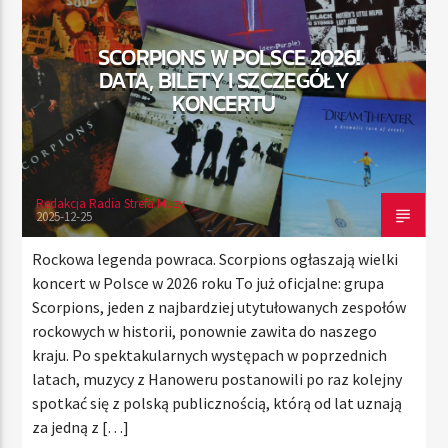
SCORPIONS W POLSCE 2026!
DATA, BILETY I SZCZEGÓŁY
TERAZ
KONCERTU
RADIO STREFA MUZY
00:00
21:00
Redakcja Radia Strefa Muzy
2025-12-25
Radio Strefa Muzy
Rockowa legenda powraca. Scorpions ogłaszają wielki
koncert w Polsce w 2026 roku To już oficjalne: grupa
Scorpions, jeden z najbardziej utytułowanych zespołów
rockowych w historii, ponownie zawita do naszego
kraju. Po spektakularnych występach w poprzednich
latach, muzycy z Hanoweru postanowili po raz kolejny
spotkać się z polską publicznością, którą od lat uznają
za jedną z […]