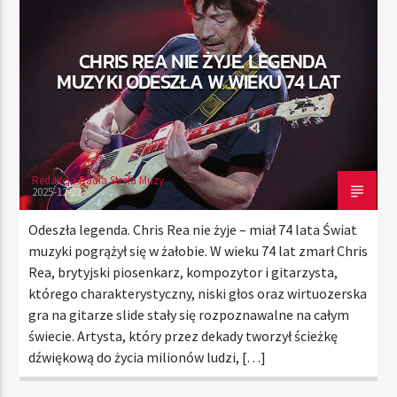
CHRIS REA NIE ŻYJE. LEGENDA
TERAZ
MUZYKI ODESZŁA W WIEKU 74 LAT
RADIO STREFA MUZY
00:00
24:00
Redakcja Radia Strefa Muzy
2025-12-22
Radio Strefa Muzy
Odeszła legenda. Chris Rea nie żyje – miał 74 lata Świat
muzyki pogrążył się w żałobie. W wieku 74 lat zmarł Chris
Rea, brytyjski piosenkarz, kompozytor i gitarzysta,
którego charakterystyczny, niski głos oraz wirtuozerska
gra na gitarze slide stały się rozpoznawalne na całym
świecie. Artysta, który przez dekady tworzył ścieżkę
dźwiękową do życia milionów ludzi, […]