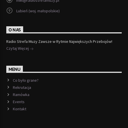
miki@radiostrefamuzy.pl
Lubień (woj. małopolskie)
O NAS
Radio Strefa Muzy Zawsze w Rytmie Największych Przebojów!
Czytaj Więcej
MENU
Co było grane?
Rekrutacja
Ramówka
Events
Kontakt