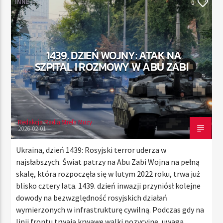
INNE
0
TERAZ
1439. DZIEŃ WOJNY: ATAK NA
RADIO STREFA MUZY
SZPITAL I ROZMOWY W ABU ZABI
21:00
24:00
Redakcja Radia Strefa Muzy
Radio Strefa Muzy
2026-02-01
Ukraina, dzień 1439: Rosyjski terror uderza w
najsłabszych. Świat patrzy na Abu Zabi Wojna na pełną
skalę, która rozpoczęła się w lutym 2022 roku, trwa już
blisko cztery lata. 1439. dzień inwazji przyniósł kolejne
dowody na bezwzględność rosyjskich działań
wymierzonych w infrastrukturę cywilną. Podczas gdy na
linii frontu trwają krwawe walki pozycyjne, uwaga