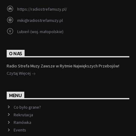
https://radiostrefamuzy.pl/
miki@radiostrefamuzy.pl
Lubień (woj. małopolskie)
O NAS
Radio Strefa Muzy Zawsze w Rytmie Największych Przebojów!
Czytaj Więcej
MENU
Co było grane?
Rekrutacja
Ramówka
Events