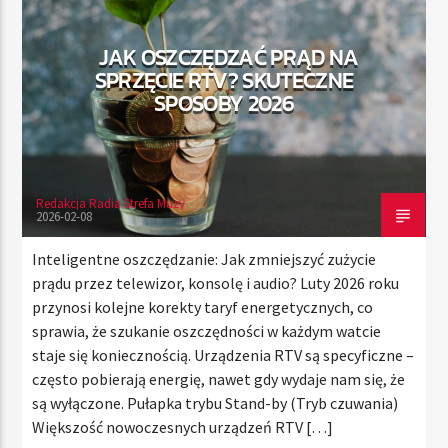
JAK OSZCZĘDZAĆ PRĄD NA
SPRZĘCIE RTV? SKUTECZNE
TERAZ
SPOSOBY 2026
RADIO STREFA MUZY
00:00
21:00
Redakcja Radia Strefa Muzy
2026-02-08
Radio Strefa Muzy
Inteligentne oszczędzanie: Jak zmniejszyć zużycie
prądu przez telewizor, konsolę i audio? Luty 2026 roku
przynosi kolejne korekty taryf energetycznych, co
sprawia, że szukanie oszczędności w każdym watcie
staje się koniecznością. Urządzenia RTV są specyficzne –
często pobierają energię, nawet gdy wydaje nam się, że
są wyłączone. Pułapka trybu Stand-by (Tryb czuwania)
Większość nowoczesnych urządzeń RTV […]