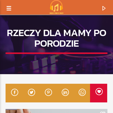
RZECZY DLA MAMY PO
PORODZIE
TERAZ GRAMY
TYTUŁ
ARTYSTA