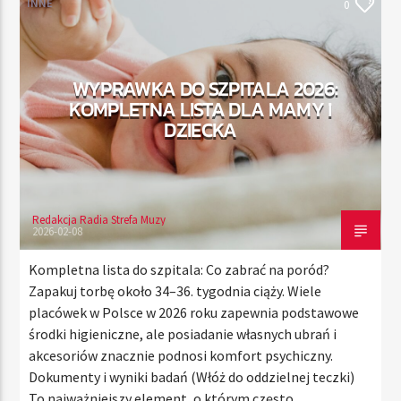
INNE
0
TERAZ
WYPRAWKA DO SZPITALA 2026:
RADIO STREFA MUZY
KOMPLETNA LISTA DLA MAMY I
00:00
21:00
DZIECKA
Redakcja Radia Strefa Muzy
Radio Strefa Muzy
2026-02-08
Kompletna lista do szpitala: Co zabrać na poród?
Zapakuj torbę około 34–36. tygodnia ciąży. Wiele
placówek w Polsce w 2026 roku zapewnia podstawowe
środki higieniczne, ale posiadanie własnych ubrań i
akcesoriów znacznie podnosi komfort psychiczny.
Dokumenty i wyniki badań (Włóż do oddzielnej teczki)
To najważniejszy element, o którym często