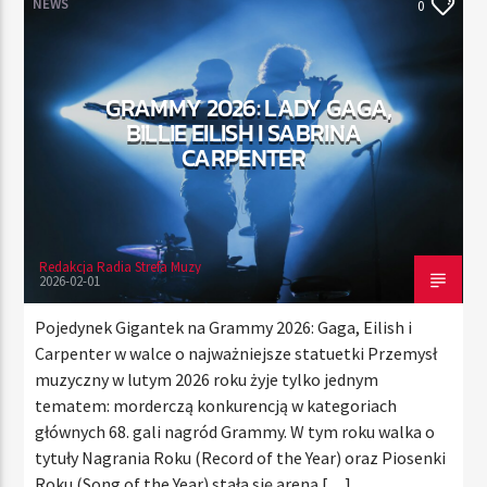
NEWS
0
TERAZ
GRAMMY 2026: LADY GAGA,
RADIO STREFA MUZY
BILLIE EILISH I SABRINA
00:00
10:00
CARPENTER
Redakcja Radia Strefa Muzy
Radio Strefa Muzy
2026-02-01
Pojedynek Gigantek na Grammy 2026: Gaga, Eilish i
Carpenter w walce o najważniejsze statuetki Przemysł
muzyczny w lutym 2026 roku żyje tylko jednym
tematem: morderczą konkurencją w kategoriach
głównych 68. gali nagród Grammy. W tym roku walka o
tytuły Nagrania Roku (Record of the Year) oraz Piosenki
Roku (Song of the Year) stała się areną […]