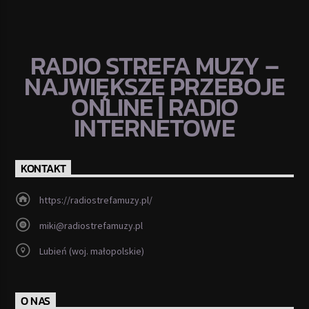
RADIO STREFA MUZY –
NAJWIĘKSZE PRZEBOJE
ONLINE | RADIO
INTERNETOWE
KONTAKT
https://radiostrefamuzy.pl/
miki@radiostrefamuzy.pl
Lubień (woj. małopolskie)
O NAS