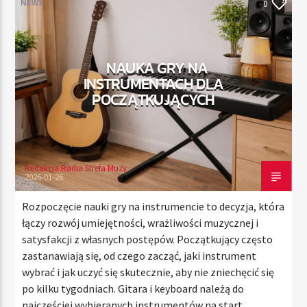
NEWS
0
TERAZ
NAUKA GRY NA
RADIO STREFA MUZY
INSTRUMENTACH DLA
00:00
24:00
POCZĄTKUJĄCYCH
Redakcja Radia Strefa Muzy
Radio Strefa Muzy
2026-01-26
Rozpoczęcie nauki gry na instrumencie to decyzja, która
łączy rozwój umiejętności, wrażliwości muzycznej i
satysfakcji z własnych postępów. Początkujący często
zastanawiają się, od czego zacząć, jaki instrument
wybrać i jak uczyć się skutecznie, aby nie zniechęcić się
po kilku tygodniach. Gitara i keyboard należą do
najczęściej wybieranych instrumentów na start,