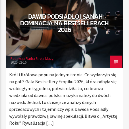
DAWID PODSIADŁO I SANAH:
DOMINACJA NA BESTSELLERACH
TERAZ
2026
RADIO STREFA MUZY
00:00
21:00
Redakcja Radia Strefa Muzy
2026-02-16
Radio Strefa Muzy
Król i Królowa popu na jednym tronie. Co wydarzyło się
na gali? Gala Bestsellery Empiku 2026, która odbyła się
w ubiegłym tygodniu, potwierdziła to, co branża
wiedziała od dawna: polska muzyka należy do dwóch
nazwisk. Jednak to dzisiejsze analizy danych
sprzedażowych i tajemniczy wpis Dawida Podsiadły
wywołały prawdziwą lawinę spekulacji. Bitwa o „Artystę
Roku” Rywalizacja […]