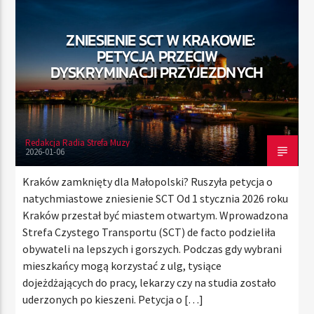
ZNIESIENIE SCT W KRAKOWIE:
PETYCJA PRZECIW
TERAZ
DYSKRYMINACJI PRZYJEZDNYCH
RADIO STREFA MUZY
00:00
24:00
Redakcja Radia Strefa Muzy
2026-01-06
Radio Strefa Muzy
Kraków zamknięty dla Małopolski? Ruszyła petycja o
natychmiastowe zniesienie SCT Od 1 stycznia 2026 roku
Kraków przestał być miastem otwartym. Wprowadzona
Strefa Czystego Transportu (SCT) de facto podzieliła
obywateli na lepszych i gorszych. Podczas gdy wybrani
mieszkańcy mogą korzystać z ulg, tysiące
dojeżdżających do pracy, lekarzy czy na studia zostało
uderzonych po kieszeni. Petycja o […]