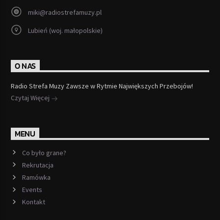
miki@radiostrefamuzy.pl
Lubień (woj. małopolskie)
O NAS
Radio Strefa Muzy Zawsze w Rytmie Największych Przebojów!
Czytaj Więcej
MENU
Co było grane?
Rekrutacja
Ramówka
Events
Kontakt