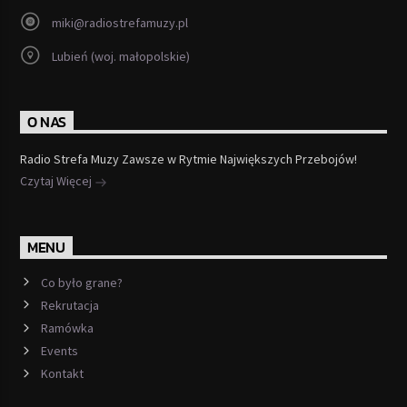
miki@radiostrefamuzy.pl
Lubień (woj. małopolskie)
O NAS
Radio Strefa Muzy Zawsze w Rytmie Największych Przebojów!
Czytaj Więcej
MENU
Co było grane?
Rekrutacja
Ramówka
Events
Kontakt