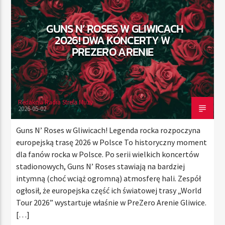
GUNS N’ ROSES W GLIWICACH
2026! DWA KONCERTY W
TERAZ
PREZERO ARENIE
RADIO STREFA MUZY
21:00
24:00
Redakcja Radia Strefa Muzy
2026-05-02
Radio Strefa Muzy
Guns N’ Roses w Gliwicach! Legenda rocka rozpoczyna
europejską trasę 2026 w Polsce To historyczny moment
dla fanów rocka w Polsce. Po serii wielkich koncertów
stadionowych, Guns N’ Roses stawiają na bardziej
intymną (choć wciąż ogromną) atmosferę hali. Zespół
ogłosił, że europejska część ich światowej trasy „World
Tour 2026” wystartuje właśnie w PreZero Arenie Gliwice.
[…]