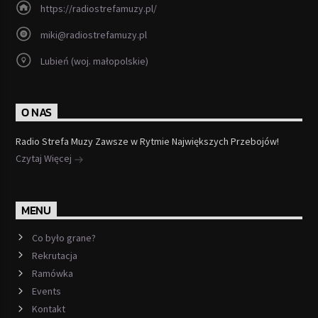
https://radiostrefamuzy.pl/
miki@radiostrefamuzy.pl
Lubień (woj. małopolskie)
O NAS
Radio Strefa Muzy Zawsze w Rytmie Największych Przebojów!
Czytaj Więcej
MENU
Co było grane?
Rekrutacja
Ramówka
Events
Kontakt