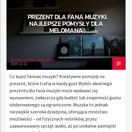
PREZENT DLA FANA MUZYKI.
NAJLEPSZE POMYSŁY DLA
TERAZ
MELOMANA
RADIO STREFA MUZY
00:00
24:00
Redakcja Radia Strefa Muzy
2025-12-21
Radio Strefa Muzy
Co kupić fanowi muzyki? Kreatywne pomysły na
prezent, które trafią w każdy gust Wybór idealnego
prezentu dla fana muzyki może wydawać się
wyzwaniem, zwłaszcza gdy budżet lub znajomość gustu
obdarowanego są ograniczone. Muzyka to jednak
niezwykle szeroka dziedzina, oferująca mnóstwo
możliwości – od fizycznych nośników, przez
zaawansowany sprzęt audio, aż po unikalne pamiątki